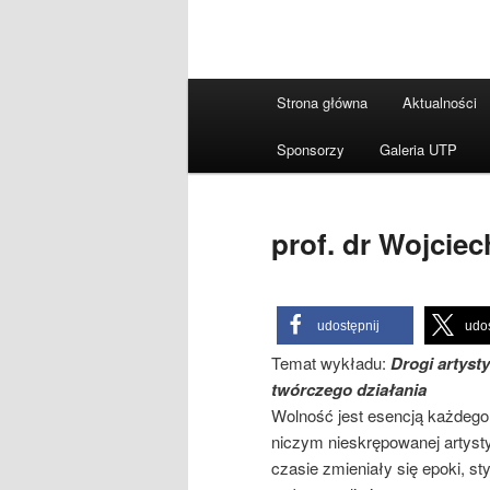
Główne
Strona główna
Aktualności
menu
Sponsorzy
Galeria UTP
prof. dr Wojciec
udostępnij
udos
Temat wykładu:
Drogi artyst
twórczego działania
Wolność jest esencją każdego 
niczym nieskrępowanej artysty
czasie zmieniały się epoki, s