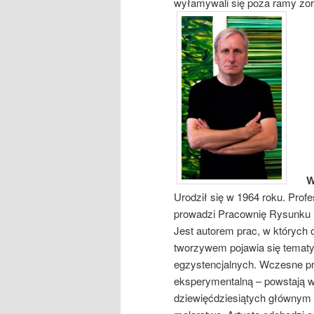
wyłamywali się poza ramy zo
Wojc
Urodził się w 1964 roku. Prof
prowadzi Pracownię Rysunku 
Jest autorem prac, w których
tworzywem pojawia się temat
egzystencjalnych. Wczesne pr
eksperymentalną – powstają w
dziewięćdziesiątych głównym ś