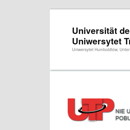
Przeskocz
do
tekstu
Universität d
Uniwersytet T
Uniwersytet Humboldtów, Unter