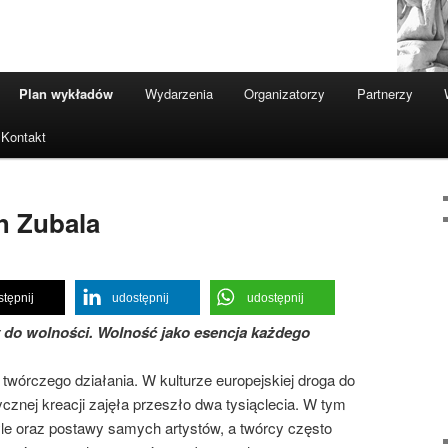
Plan wykładów
Wydarzenia
Organizatorzy
Partnerzy
Kontakt
h Zubala
tępnij
udostępnij
udostępnij
y do wolności. Wolność jako esencja każdego
twórczego działania. W kulturze europejskiej droga do
cznej kreacji zajęła przeszło dwa tysiąclecia. W tym
tyle oraz postawy samych artystów, a twórcy często