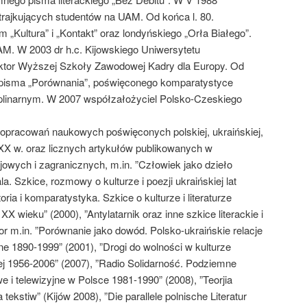
ajkujących studentów na UAM. Od końca l. 80.
 „Kultura” i „Kontakt” oraz londyńskiego „Orła Białego”.
M. W 2003 dr h.c. Kijowskiego Uniwersytetu
ktor Wyższej Szkoły Zawodowej Kadry dla Europy. Od
opisma „Porównania”, poświęconego komparatystyce
scyplinarnym. W 2007 współzałożyciel Polsko-Czeskiego
r opracowań naukowych poświęconych polskiej, ukraińskiej,
ze XX w. oraz licznych artykułów publikowanych w
wych i zagranicznych, m.in. ”Człowiek jako dzieło
a. Szkice, rozmowy o kulturze i poezji ukraińskiej lat
oria i komparatystyka. Szkice o kulturze i literaturze
wieku” (2000), ”Antylatarnik oraz inne szkice literackie i
or m.in. ”Porównanie jako dowód. Polsko-ukraińskie relacje
czne 1890-1999” (2001), ”Drogi do wolności w kulturze
j 1956-2006” (2007), ”Radio Solidarność. Podziemne
e i telewizyjne w Polsce 1981-1990” (2008), ”Teorjia
a tekstiw” (Kijów 2008), ”Die parallele polnische Literatur