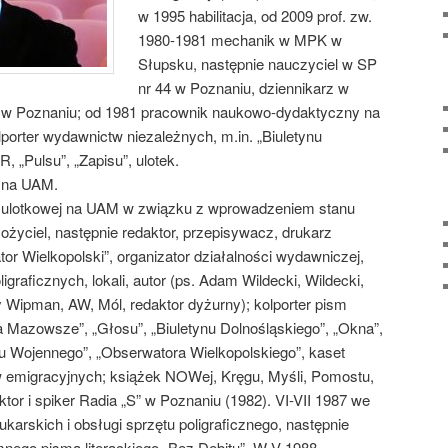
w 1995 habilitacja, od 2009 prof. zw.
1980-1981 mechanik w MPK w
Słupsku, następnie nauczyciel w SP
nr 44 w Poznaniu, dziennikarz w
a w Poznaniu; od 1981 pracownik naukowo-dydaktyczny na
orter wydawnictw niezależnych, m.in. „Biuletynu
„Pulsu”, „Zapisu”, ulotek.
Z na UAM.
ji ulotkowej na UAM w związku z wprowadzeniem stanu
życiel, następnie redaktor, przepisywacz, drukarz
 Wielkopolski”, organizator działalności wydawniczej,
igraficznych, lokali, autor (ps. Adam Wildecki, Wildecki,
Wipman, AW, Mól, redaktor dyżurny); kolporter pism
 Mazowsze”, „Głosu”, „Biuletynu Dolnośląskiego”, „Okna”,
ynu Wojennego”, „Obserwatora Wielkopolskiego”, kaset
w emigracyjnych; książek NOWej, Kręgu, Myśli, Pomostu,
aktor i spiker Radia „S” w Poznaniu (1982). VI-VII 1987 we
rukarskich i obsługi sprzętu poligraficznego, następnie
nego pisma literackiego „Bez Debitu”. W V 1988