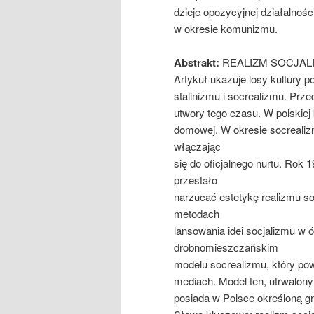
dzieje opozycyjnej działalności
w okresie komunizmu.
Abstrakt:
REALIZM SOCJALI
Artykuł ukazuje losy kultury p
stalinizmu i socrealizmu. Prz
utwory tego czasu. W polskiej
domowej. W okresie socrealiz
włączając
się do oficjalnego nurtu. Ro
przestało
narzucać estetykę realizmu so
metodach
lansowania idei socjalizmu w 
drobnomieszczańskim
modelu socrealizmu, który po
mediach. Model ten, utrwalony w
posiada w Polsce określoną g