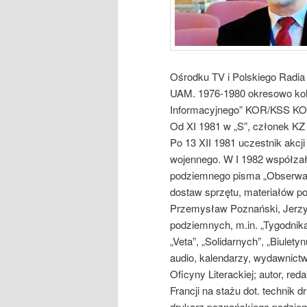
Ośrodku TV i Polskiego Radi
UAM. 1976-1980 okresowo kolp
Informacyjnego” KOR/KSS KOR, 
Od XI 1981 w „S”, członek K
Po 13 XII 1981 uczestnik akc
wojennego. W I 1982 współzało
podziemnego pisma „Obserwator
dostaw sprzętu, materiałów pol
Przemysław Poznański, Jerzy 
podziemnych, m.in. „Tygodnika
„Veta”, „Solidarnych”, „Biulet
audio, kalendarzy, wydawnict
Oficyny Literackiej; autor, red
Francji na stażu dot. technik d
drukarz poznańskiego podziem