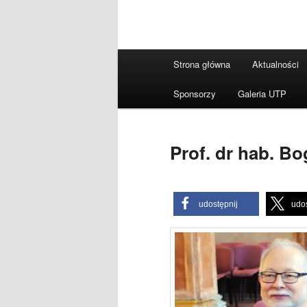
Główne
Strona główna
Aktualności
menu
Sponsorzy
Galeria UTP
Prof. dr hab. B
udostępnij
udos