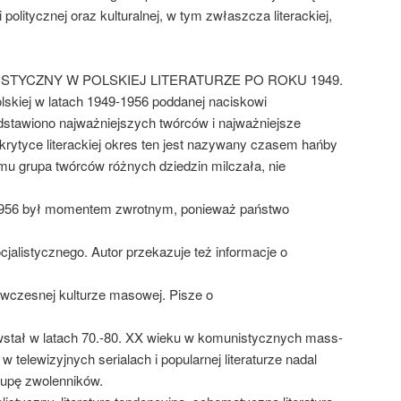
 politycznej oraz kulturalnej, w tym zwłaszcza literackiej,
STYCZNY W POLSKIEJ LITERATURZE PO ROKU 1949.
olskiej w latach 1949-1956 poddanej naciskowi
edstawiono najważniejszych twórców i najważniejsze
 krytyce literackiej okres ten jest nazywany czasem hańby
mu grupa twórców różnych dziedzin milczała, nie
k 1956 był momentem zwrotnym, ponieważ państwo
cjalistycznego. Autor przekazuje też informacje o
ówczesnej kulturze masowej. Pisze o
wstał w latach 70.-80. XX wieku w komunistycznych mass-
 telewizyjnych serialach i popularnej literaturze nadal
rupę zwolenników.