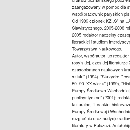
zaangażowany w pomoc dla str
współpracownik paryskich pism
Od 1989 członek KZ „S” na UA
Slawistycznego. 2005-2008 re
2005 redaktor naczelny czas
literackiej i studiom interdy
Towarzystwa Naukowego.
Autor, współautor lub redakto
rosyjskiej, czeskiej literatur
czasopismach naukowych krajo
sztuki” (1994), ”Skrzydło Dedal
50.-90. XX wieku” (1999), ”Hist
Europy Środkowo-Wschodniej XX 
publicystyczne” (2001); redakt
kulturalne, literackie, history
Europy Środkowej i Wschodnie
rozgłośnie oraz audycje radiow
literatury w Polszczi. Antołohij