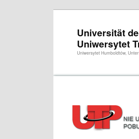
Przeskocz
do
tekstu
Universität d
Uniwersytet T
Uniwersytet Humboldtów, Unter