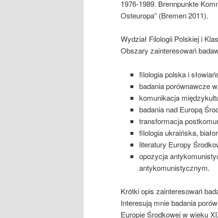
1976-1989. Brennpunkte Kommu
Osteuropa” (Bremen 2011).
Wydział Filologii Polskiej i Kl
Obszary zainteresowań bada
filologia polska i słowiań
badania porównawcze w za
komunikacja międzykult
badania nad Europą Środ
transformacja postkomun
filologia ukraińska, biało
literatury Europy Środko
opozycja antykomunistycz
antykomunistycznym.
Krótki opis zainteresowań ba
Interesują mnie badania porówn
Europie Środkowej w wieku XI