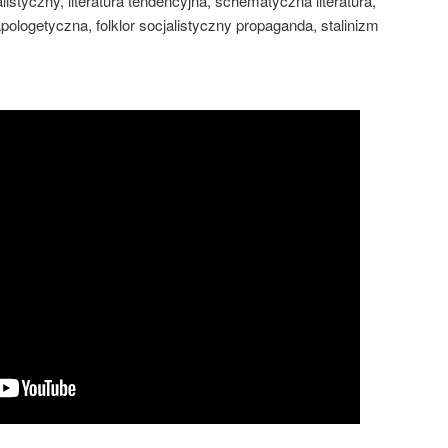
istyczny, literatura tendencyjna, schematyczna literatura,
ologetyczna, folklor socjalistyczny propaganda, stalinizm