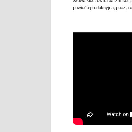
Słowa kluczowe: realizm socjal
powieść produkcyjna, poezja ap