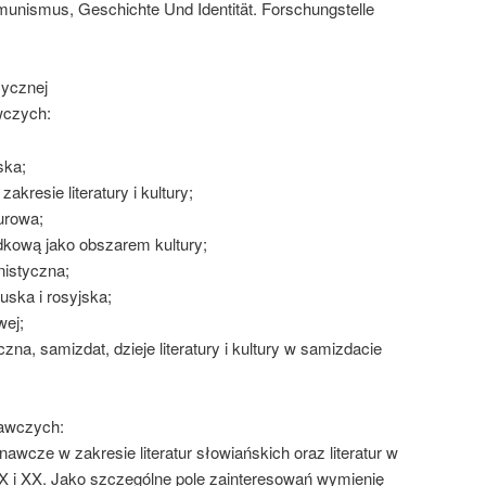
nismus, Geschichte Und Identität. Forschungstelle
asycznej
wczych:
ska;
kresie literatury i kultury;
urowa;
kową jako obszarem kultury;
istyczna;
ruska i rosyjska;
wej;
na, samizdat, dzieje literatury i kultury w samizdacie
dawczych:
awcze w zakresie literatur słowiańskich oraz literatur w
X i XX. Jako szczególne pole zainteresowań wymienię