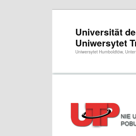
Przeskocz
do
tekstu
Universität d
Uniwersytet T
Uniwersytet Humboldtów, Unter