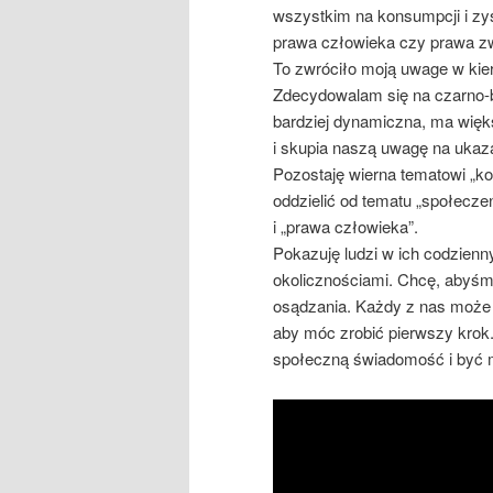
wszystkim na konsumpcji i zy
prawa człowieka czy prawa zw
To zwróciło moją uwage w kier
Zdecydowalam się na czarno-bia
bardziej dynamiczna, ma więk
i skupia naszą uwagę na ukaz
Pozostaję wierna tematowi „k
oddzielić od tematu „społecze
i „prawa człowieka”.
Pokazuję ludzi w ich codzienn
okolicznościami. Chcę, abyśmy
osądzania. Każdy z nas może 
aby móc zrobić pierwszy krok
społeczną świadomość i być m