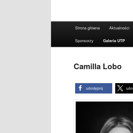
Główne
Strona główna
Aktualności
menu
Sponsorzy
Galeria UTP
Camilla Lobo
udostępnij
udos