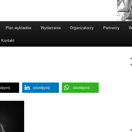
Plan wykładów
Wydarzenia
Organizatorzy
Partnerzy
W
Kontakt
tępnij
udostępnij
udostępnij