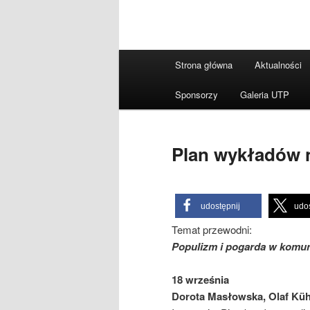
Główne
Strona główna
Aktualności
menu
Sponsorzy
Galeria UTP
Plan wykładów n
udostępnij
udos
Temat przewodni:
Populizm i pogarda w komun
18 września
Dorota Masłowska, Olaf Küh