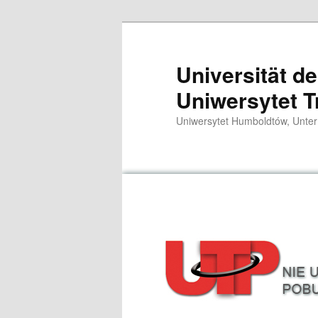
Przeskocz
do
tekstu
Universität d
Uniwersytet T
Uniwersytet Humboldtów, Unter