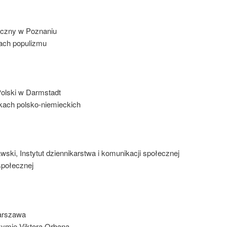
tyczny w Poznaniu
ach populizmu
 Polski w Darmstadt
kach polsko-niemieckich
wski, Instytut dziennikarstwa i komunikacji społecznej
społecznej
Warszawa
eżymie Viktora Orbana