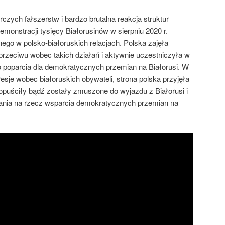
ych fałszerstw i bardzo brutalna reakcja struktur
onstracji tysięcy Białorusinów w sierpniu 2020 r.
ego w polsko-białoruskich relacjach. Polska zajęła
zeciwu wobec takich działań i aktywnie uczestniczyła w
poparcia dla demokratycznych przemian na Białorusi. W
esje wobec białoruskich obywateli, strona polska przyjęła
 opuściły bądź zostały zmuszone do wyjazdu z Białorusi i
łania na rzecz wsparcia demokratycznych przemian na