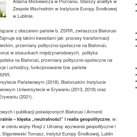
Adama Mickiewicza w Poznaniu. Starszy analityk w
Zespole Wschodnim w Instytucie Europy Środkowej
w Lublinie.
iązane z obszarem państw b. ZSRR, zwłaszcza Białorusi
jmuje się takimi kwestiami jak: procesy transformacji
ieckim, przemiany polityczno-społeczne na Białorusi,
iałoruś w stosunkach międzynarodowych, polityka
polska na Białorusi, przemiany polityczno-społeczne na
je i uchodźcy, funkcjonowanie tzw. państw
ZSRR.
rsytecie Państwowym (2018), Białoruskim Instytucie
wowym Uniwersytecie w Erywaniu (2013, 2018) oraz
Erywaniu (2021).
wych i publikacji poświęconych Białorusi i Armenii:
inie – klęska „neutralności” i realia geopolityczne
, w:
 cieniu wojny Rosji z Ukrainą: wyzwania geopolityczne i
d. Stępniewski Tomasz, Instytut Europy Środkowej, Lublin