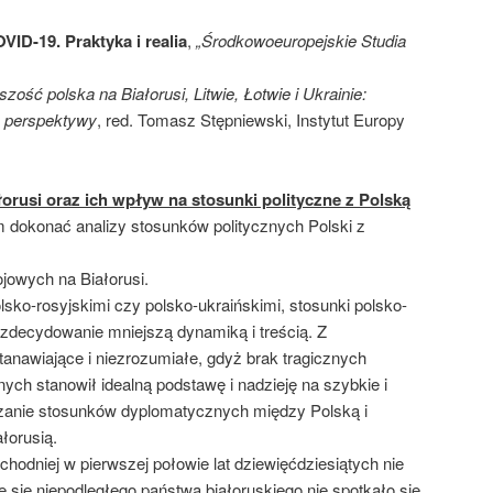
ID-19. Praktyka i realia
,
„Środkowoeuropejskie Studia
szość polska na Białorusi, Litwie, Łotwie i Ukrainie:
, perspektywy
, red. Tomasz Stępniewski, Instytut Europy
orusi oraz ich wpływ na stosunki polityczne z Polską
dokonać analizy stosunków politycznych Polski z
ojowych na Białorusi.
sko-rosyjskimi czy polsko-ukraińskimi, stosunki polsko-
ę zdecydowanie mniejszą dynamiką i treścią. Z
tanawiające i niezrozumiałe, gdyż brak tragicznych
ych stanowił idealną podstawę i nadzieję na szybkie i
anie stosunków dyplomatycznych między Polską i
łorusią.
schodniej w pierwszej połowie lat dziewięćdziesiątych nie
ie się niepodległego państwa białoruskiego nie spotkało się