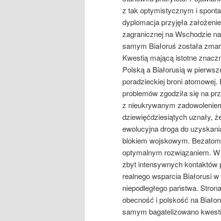
z tak optymistycznym i spont
dyplomacja przyjęła założenie,
zagranicznej na Wschodzie naj
samym Białoruś została zmar
Kwestią mającą istotne znaczn
Polską a Białorusią w pierwsz
poradzieckiej broni atomowej.
problemów zgodziła się na pr
z nieukrywanym zadowoleniem.
dziewięćdziesiątych uznały, ż
ewolucyjna droga do uzyskani
blokiem wojskowym. Bezatomowa
optymalnym rozwiązaniem. W 
zbyt intensywnych kontaktów 
realnego wsparcia Białorusi w
niepodległego państwa. Strona
obecność i polskość na Białor
samym bagatelizowano kwestię 