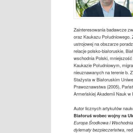
Zainteresowania badawcze zw
oraz Kaukazu Południowego. Za
ustrojowej na obszarze poradz
relacje polsko-białoruskie, B
wschodnia Polski, mniejszość 
Kaukazie Południowym, migrac
nieuznawanych na terenie b. 
Stażysta w Białoruskim Uniwe
Prawoznawstwa (2005), Państ
Armeńskiej Akademii Nauk w 
Autor licznych artykułów nauko
Białoruś wobec wojny na Ukra
Europa Środkowa i Wschodnia w
dylematy bezpieczeństwa
, re