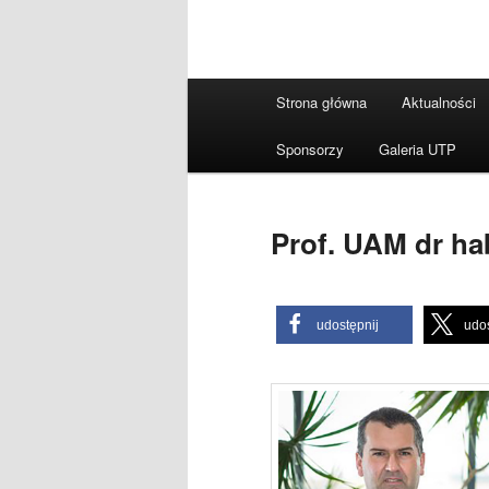
Główne
Strona główna
Aktualności
menu
Sponsorzy
Galeria UTP
Prof. UAM dr ha
udostępnij
udos