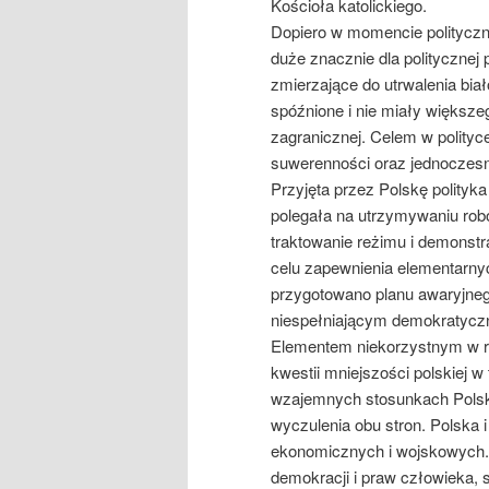
Kościoła katolickiego.
Dopiero w momencie polityczn
duże znacznie dla politycznej 
zmierzające do utrwalenia biał
spóźnione i nie miały większeg
zagranicznej. Celem w polityce
suwerenności oraz jednoczesn
Przyjęta przez Polskę polityk
polegała na utrzymywaniu ro
traktowanie reżimu i demonst
celu zapewnienia elementarnych
przygotowano planu awaryjneg
niespełniającym demokratycz
Elementem niekorzystnym w rel
kwestii mniejszości polskiej w
wzajemnych stosunkach Polski 
wyczulenia obu stron. Polska i
ekonomicznych i wojskowych.
demokracji i praw człowieka, 