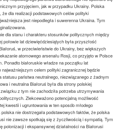
anicznym przyjęciem, jak w przypadku Ukrainy. Polska
 że dla realizacji podstawowych celów polityki
ważniejsza jest niepodległa i suwerenna Ukraina. Tym
ginalizowana.
ie dla stanu i charakteru stosunków politycznych między
ej połowie lat dziewięćdziesiątych była przyszłość
 Białoruś, w przeciwieństwie do Ukrainy, bez większych
zekazanie atomowego arsenału Rosji, co przyjęto w Polsce
 Ponadto białoruskie władze na początku lat
e najważniejszym celem polityki zagranicznej będzie
a statusu państwa neutralnego, niezwiązanego z żadnym
 i neutralna Białoruś była dla strony polskiej
związku z tym nie zachodziła potrzeba utrzymywania
politycznych. Zlekceważono potencjalną możliwość
 tej kwestii i ugruntowania w ten sposób młodego
 polska nie dostrzegała podstawowych faktów, że polska
usi nie zawsze spotkają się z życzliwością i sympatią. Tym
polonizacji i ekspansywnej działalności na Białorusi