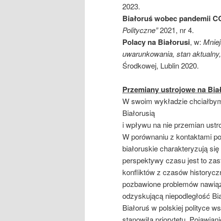
2023.
Białoruś wobec pandemii COV
Polityczne”
2021, nr 4.
Polacy na Białorusi
, w:
Mniej
uwarunkowania, stan aktualny
Środkowej, Lublin 2020.
Przemiany ustrojowe na Biał
W swoim wykładzie chciałbym 
Białorusią
i wpływu na nie przemian ustr
W porównaniu z kontaktami pol
białoruskie charakteryzują si
perspektywy czasu jest to zas
konfliktów z czasów historyczn
pozbawione problemów nawiąz
odzyskującą niepodległość Bia
Białoruś w polskiej polityce w
stanowiła priorytetu. Pojawian