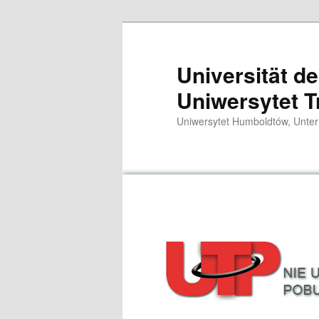
Przeskocz
do
tekstu
Universität d
Uniwersytet T
Uniwersytet Humboldtów, Unter