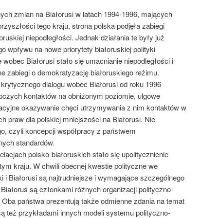
ych zmian na Białorusi w latach 1994-1996, mających
przyszłości tego kraju, strona polska podjęła zabiegi
oruskiej niepodległości. Jednak działania te były już
o wpływu na nowe priorytety białoruskiej polityki
 wobec Białorusi stało się umacnianie niepodległości i
e zabiegi o demokratyzację białoruskiego reżimu.
a krytycznego dialogu wobec Białorusi od roku 1996
boczych kontaktów na obniżonym poziomie, ulgowe
racyjne okazywanie chęci utrzymywania z nim kontaktów w
 praw dla polskiej mniejszości na Białorusi. Nie
o, czyli koncepcji współpracy z państwem
nych standardów.
acjach polsko-białoruskich stało się upolitycznienie
 tym kraju. W chwili obecnej kwestie polityczne we
i Białorusi są najtrudniejsze i wymagające szczególnego
 Białoruś są członkami różnych organizacji polityczno-
 Oba państwa prezentują także odmienne zdania na temat
są też przykładami innych modeli systemu polityczno-