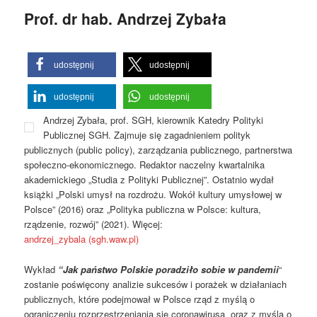
Prof. dr hab. Andrzej Zybała
udostępnij
udostępnij
udostępnij
udostępnij
Andrzej Zybała, prof. SGH, kierownik Katedry Polityki
Publicznej SGH. Zajmuje się zagadnieniem polityk
publicznych (public policy), zarządzania publicznego, partnerstwa
społeczno-ekonomicznego. Redaktor naczelny kwartalnika
akademickiego „Studia z Polityki Publicznej”. Ostatnio wydał
książki „Polski umysł na rozdrożu. Wokół kultury umysłowej w
Polsce” (2016) oraz „Polityka publiczna w Polsce: kultura,
rządzenie, rozwój” (2021).
Więcej:
andrzej_zybala (sgh.waw.pl)
Wykład
“Jak państwo Polskie poradziło sobie w pandemii
“
zostanie poświęcony analizie sukcesów i porażek w działaniach
publicznych, które podejmował w Polsce rząd z myślą o
ograniczeniu rozprzestrzeniania się coronawirusa oraz z myślą o