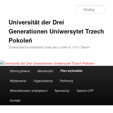
Przeskocz
do
Szuka
tekstu
Universität der Drei
Generationen Uniwersytet Trzech
Pokoleń
Uniwersytet Humboldtów, Unter den Linden 6, 10117 Berlin
Główne
Plan wykładów
Strona główna
Aktualności
menu
Wydarzenia
Organizatorzy
Partnerzy
Wolontariusze i praktykanci
Sponsorzy
Galeria UTP
Kontakt