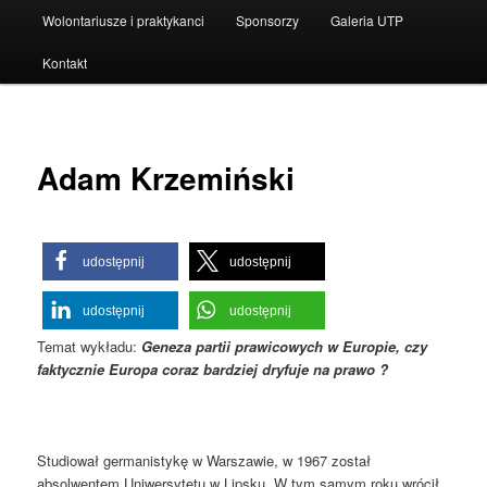
Wolontariusze i praktykanci
Sponsorzy
Galeria UTP
Kontakt
Adam Krzemiński
udostępnij
udostępnij
udostępnij
udostępnij
Temat wykładu:
Geneza partii prawicowych w Europie, czy
faktycznie Europa coraz bardziej dryfuje na prawo ?
Studiował germanistykę w Warszawie, w 1967 został
absolwentem Uniwersytetu w Lipsku. W tym samym roku wrócił