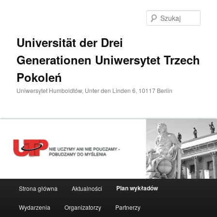
Przeskocz
do
Szuka
tekstu
Universität der Drei
Generationen Uniwersytet Trzech
Pokoleń
Uniwersytet Humboldtów, Unter den Linden 6, 10117 Berlin
Główne
Plan wykładów
Strona główna
Aktualności
menu
Wydarzenia
Organizatorzy
Partnerzy