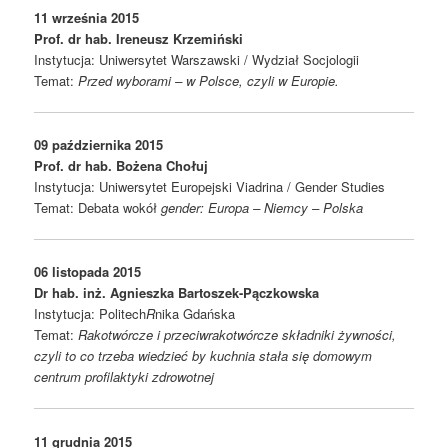
11 września 2015
Prof. dr hab. Ireneusz Krzemi
ń
ski
Instytucja: Uniwersytet Warszawski / Wydział Socjologii
Temat:
Przed wyborami – w Polsce, czyli w Europie.
09 października 2015
Prof. dr hab. Bo
ż
ena Cho
ł
uj
Instytucja: Uniwersytet Europejski Viadrina / Gender Studies
Temat: Debata wokół
gender: Europa – Niemcy – Polska
06 listopada 2015
Dr hab. in
ż
. Agnieszka Bartoszek-P
ą
czkowska
Instytucja: Politech
R
nika Gdańska
Temat:
Rakotwórcze i przeciwrakotwórcze składniki żywności,
czyli to co trzeba wiedzieć by kuchnia stała się domowym
centrum profilaktyki zdrowotnej
11 grudnia 2015