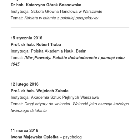
Dr hab. Katarzyna Górak-Sosnowska
Instytucja: Szkoła Główna Handlowa w Warszawie
Temat:
Kobieta w islamie z polskiej perspektywy
1
5 stycznia 2016
Prof. dr hab. Robert Traba
Instytucja: Polska Akademia Nauk, Berlin
Temat:
(Nie-)Powroty.
Polskie d
oświadczenie i pamięć
roku
1945
12 lutego 2016
Prof. dr hab. Wojciech Zubala
Instytucja: Akademia Sztuk Pięknych Warszawa
Temat:
Drogi artysty do wolności.
Wolność jako esencja każdego
twórczego działania
11 marca 2016
Iwona Majewska Opie
ł
ka
– psycholog