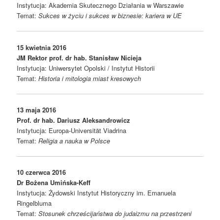
Instytucja: Akademia Skutecznego Działania w Warszawie
Temat:
Sukces w życiu i sukces w biznesie: kariera w UE
15 kwietnia 2016
JM Rektor prof. dr hab. Stanis
ł
aw Nicieja
Instytucja: Uniwersytet Opolski / Instytut Historii
Temat:
Historia i mitologia miast kresowych
13 maja 2016
Prof. dr hab. Dariusz Aleksandrowicz
Instytucja: Europa-Universität Viadrina
Temat:
Religia a nauka w Polsce
10 czerwca 2016
Dr
Bo
ż
ena Umi
ń
ska-Keff
Instytucja: Żydowski Instytut Historyczny im. Emanuela
Ringelbluma
Temat:
Stosunek chrześcijaństwa do judaizmu na przestrzeni