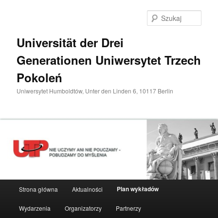
Przeskocz
do
Szuka
tekstu
Universität der Drei
Generationen Uniwersytet Trzech
Pokoleń
Uniwersytet Humboldtów, Unter den Linden 6, 10117 Berlin
Główne
Plan wykładów
Strona główna
Aktualności
menu
Wydarzenia
Organizatorzy
Partnerzy