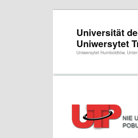
Przeskocz
do
tekstu
Universität d
Uniwersytet T
Uniwersytet Humboldtów, Unter