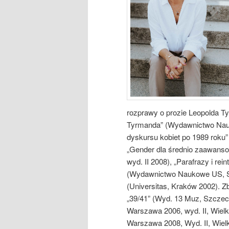
rozprawy o prozie Leopolda T
Tyrmanda” (Wydawnictwo Nauk
dyskursu kobiet po 1989 rok
„Gender dla średnio zaawans
wyd. II 2008), „Parafrazy i rein
(Wydawnictwo Naukowe US, Szc
(Universitas, Kraków 2002). Z
„39/41” (Wyd. 13 Muz, Szczeci
Warszawa 2006, wyd. II, Wielk
Warszawa 2008, Wyd. II, Wielk