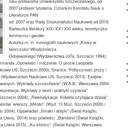
roku profesorka Uniwersytetu Szczecińskiego, od
2007 profesor tytularna. Członkini Komitetu Nauk o
Literaturze PAN
od 2007 oraz Rady Doskonałości Naukowej od 2019.
Badaczka literatury XIX, XX i XXI wieku, teoretyczka
feminizmu i gender.
Autorka m. in. monografii naukowych „Kresy w
twórczości Włodzimierza
Odojewskiego”(Wydawnictwa JoTa, Szczecin 1994);
yrmanda „Opowieść i milczenie. O prozie Leopolda
owe US, Szczecin 2000); Granice. Polityczność prozy i
u” (Wydawnictwo Naukowe US, Szczecin 2013). Esejów:
owanych. Wykłady szczecińskie” (W.A.B, Warszawa 2004,
terpretacje. Wykłady z teorii i praktyki czytania”
zecin 2004); „Rewindykacje. Kobieta czytająca dzisiaj”
biorów wierszy „Miłość” (Wyd. 13 Muz, Szczecin 2000) i
n 2004). Opowiadań „Smaki i dotyki” (Świat Książki,
a Litera, 2014) oraz powieści „Bambino”(Świat Książki,
a Litera 2015), „Ku słońcu” (Świat Książki, Warszawa