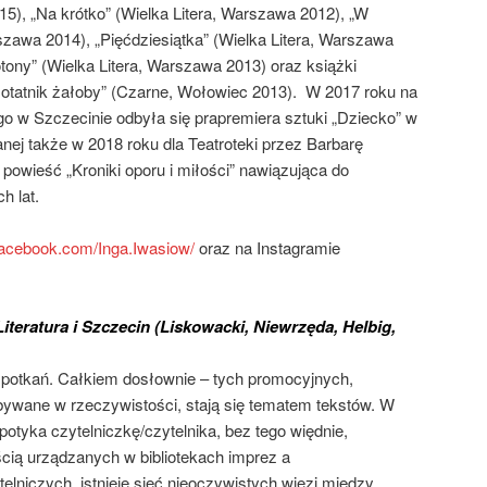
015), „Na krótko” (Wielka Litera, Warszawa 2012), „W
rszawa 2014), „Pięćdziesiątka” (Wielka Litera, Warszawa
otony” (Wielka Litera, Warszawa 2013) oraz książki
Notatnik żałoby” (Czarne, Wołowiec 2013). W 2017 roku na
 w Szczecinie odbyła się prapremiera sztuki „Dziecko” w
nej także w 2018 roku dla Teatroteki przez Barbarę
powieść „Kroniki oporu i miłości” nawiązująca do
h lat.
facebook.com/Inga.Iwasiow/
oraz na Instagramie
Literatura i Szczecin (Liskowacki, Niewrzęda, Helbig,
e spotkań. Całkiem dosłownie – tych promocyjnych,
bywane w rzeczywistości, stają się tematem tekstów. W
otyka czytelniczkę/czytelnika, bez tego więdnie,
cią urządzanych w bibliotekach imprez a
elniczych, istnieje sieć nieoczywistych więzi między