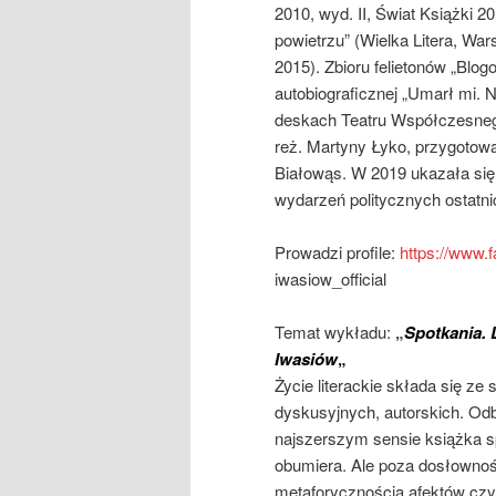
2010, wyd. II, Świat Książki 2
powietrzu” (Wielka Litera, Wa
2015). Zbioru felietonów „Blog
autobiograficznej „Umarł mi. 
deskach Teatru Współczesnego
reż. Martyny Łyko, przygotowa
Białowąs. W 2019 ukazała się 
wydarzeń politycznych ostatnic
Prowadzi profile:
https://www.
iwasiow_official
Temat wykładu:
„
Spotkania. 
Iwasiów
„
Życie literackie składa się z
dyskusyjnych, autorskich. Od
najszerszym sensie książka sp
obumiera. Ale poza dosłownoś
metaforycznością afektów czyt