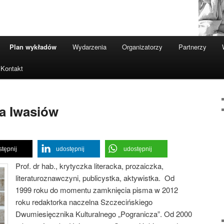
Plan wykładów
Wydarzenia
Organizatorzy
Partnerzy
Kontakt
ga Iwasiów
tępnij
udostępnij
udostępnij
Prof. dr hab., krytyczka literacka, prozaiczka,
literaturoznawczyni, publicystka, aktywistka. Od
1999 roku do momentu zamknięcia pisma w 2012
roku redaktorka naczelna Szczecińskiego
Dwumiesięcznika Kulturalnego „Pogranicza”. Od 2000