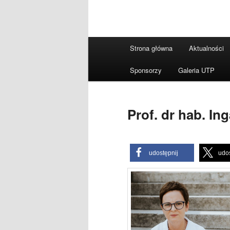
Główne
Strona główna
Aktualności
menu
Sponsorzy
Galeria UTP
Prof. dr hab. In
udostępnij
udos