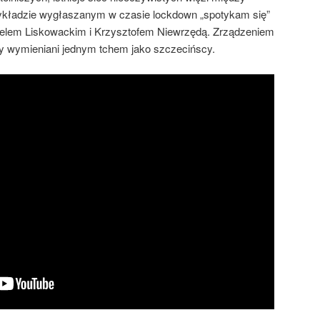
wykładzie wygłaszanym w czasie lockdown „spotykam się”
ielem Liskowackim i Krzysztofem Niewrzędą. Zrządzeniem
my wymieniani jednym tchem jako szczecińscy.