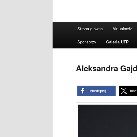
Główne
Strona główna
Aktualności
menu
Sponsorzy
Galeria UTP
Aleksandra Gaj
udostępnij
udos