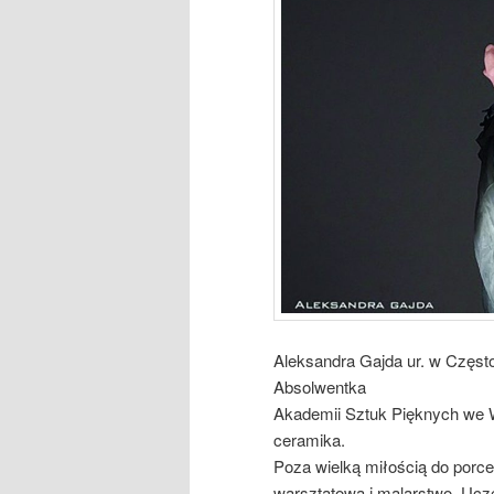
Aleksandra Gajda ur. w Często
Absolwentka
Akademii Sztuk Pięknych we Wr
ceramika.
Poza wielką miłością do porce
warsztatowa i malarstwo. Ucze