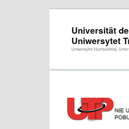
Przeskocz
do
tekstu
Universität d
Uniwersytet T
Uniwersytet Humboldtów, Unter