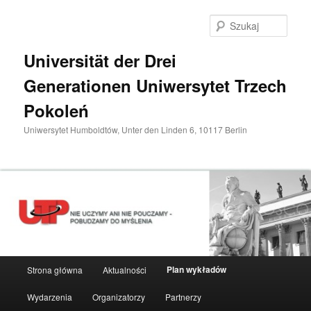
Przeskocz
do
Szuka
tekstu
Universität der Drei
Generationen Uniwersytet Trzech
Pokoleń
Uniwersytet Humboldtów, Unter den Linden 6, 10117 Berlin
Główne
Plan wykładów
Strona główna
Aktualności
menu
Wydarzenia
Organizatorzy
Partnerzy