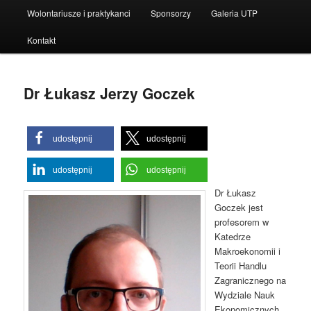
Wolontariusze i praktykanci
Sponsorzy
Galeria UTP
Kontakt
Dr Łukasz Jerzy Goczek
udostępnij
udostępnij
udostępnij
udostępnij
Dr Łukasz
Goczek jest
profesorem w
Katedrze
Makroekonomii i
Teorii Handlu
Zagranicznego na
Wydziale Nauk
Ekonomicznych