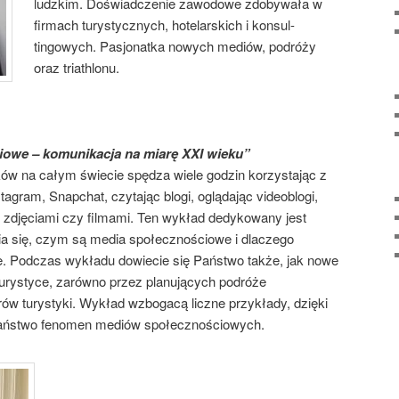
ludzkim. Doświadczenie zawodowe zdobywała w
firmach turystycznych, hotelarskich i konsul-
tingowych. Pasjonatka nowych mediów, podróży
oraz triathlonu.
owe – komunikacja na miarę XXI wieku”
ków na całym świecie spędza wiele godzin korzystając z
stagram, Snapchat, czytając blogi, oglądając videoblogi,
i zdjęciami czy filmami. Ten wykład dedykowany jest
ia się, czym są media społecznościowe i dlaczego
e. Podczas wykładu dowiecie się Państwo także, jak nowe
rystyce, zarówno przez planujących podróże
rów turystyki. Wykład wzbogacą liczne przykłady, dzięki
Państwo fenomen mediów społecznościowych.