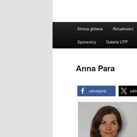
Główne
Strona główna
Aktualności
menu
Sponsorzy
Galeria UTP
Anna Para
udostępnij
udos