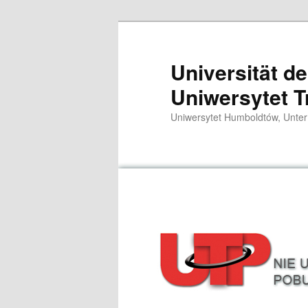
Przeskocz
do
tekstu
Universität d
Uniwersytet T
Uniwersytet Humboldtów, Unter