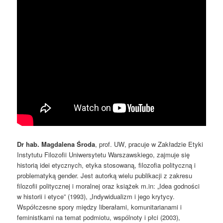
Dr hab. Magdalena Środa
,
prof. UW
, pracuje w Zakładzie Etyki
Instytutu Filozofii Uniwersytetu
Warszawskiego, zajmuje się
historią idei etycznych, etyka stosowaną, filozofia polityczną i
problematyką gender. Jest autorką wielu publikacji z zakresu
filozofii politycznej i moralnej oraz
książek m.in: „Idea godności
w historii i etyce” (1993), „Indywidualizm i jego krytycy.
Współczesne
spory między liberałami, komunitarianami i
feministkami na temat podmiotu, wspólnoty i płci
(2003),