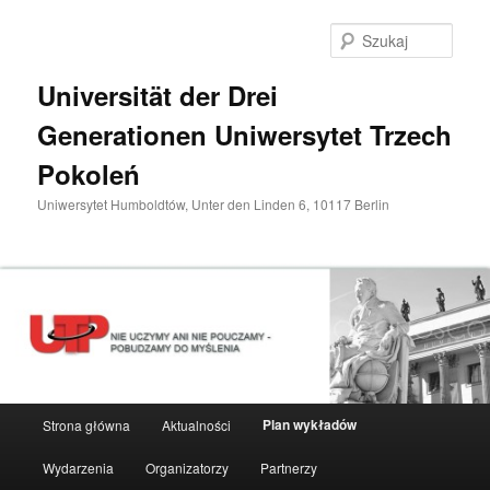
Przeskocz
do
Szuka
tekstu
Universität der Drei
Generationen Uniwersytet Trzech
Pokoleń
Uniwersytet Humboldtów, Unter den Linden 6, 10117 Berlin
Główne
Plan wykładów
Strona główna
Aktualności
menu
Wydarzenia
Organizatorzy
Partnerzy