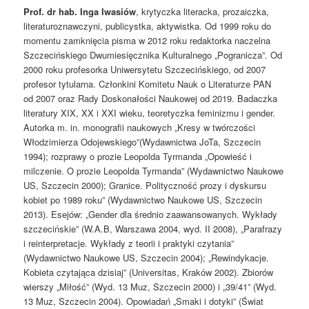
Prof. dr hab. Inga Iwasiów
, krytyczka literacka, prozaiczka,
literaturoznawczyni, publicystka, aktywistka. Od 1999 roku do
momentu zamknięcia pisma w 2012 roku redaktorka naczelna
Szczecińskiego Dwumiesięcznika Kulturalnego „Pogranicza”. Od
2000 roku profesorka Uniwersytetu Szczecińskiego, od 2007
profesor tytularna. Członkini Komitetu Nauk o Literaturze PAN
od 2007 oraz Rady Doskonałości Naukowej od 2019. Badaczka
literatury XIX, XX i XXI wieku, teoretyczka feminizmu i gender.
Autorka m. in. monografii naukowych „Kresy w twórczości
Włodzimierza Odojewskiego”(Wydawnictwa JoTa, Szczecin
1994); rozprawy o prozie Leopolda Tyrmanda „Opowieść i
milczenie. O prozie Leopolda Tyrmanda” (Wydawnictwo Naukowe
US, Szczecin 2000); Granice. Polityczność prozy i dyskursu
kobiet po 1989 roku” (Wydawnictwo Naukowe US, Szczecin
2013). Esejów: „Gender dla średnio zaawansowanych. Wykłady
szczecińskie” (W.A.B, Warszawa 2004, wyd. II 2008), „Parafrazy
i reinterpretacje. Wykłady z teorii i praktyki czytania”
(Wydawnictwo Naukowe US, Szczecin 2004); „Rewindykacje.
Kobieta czytająca dzisiaj” (Universitas, Kraków 2002). Zbiorów
wierszy „Miłość” (Wyd. 13 Muz, Szczecin 2000) i „39/41” (Wyd.
13 Muz, Szczecin 2004). Opowiadań „Smaki i dotyki” (Świat