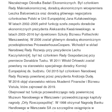
Niezależnego Ośrodka Badań Ekonomicznych. Był członkiem
Rady Makroekonomicznej, doradcą ekonomicznym wicepremiera
Leszka Balcerowicza oraz doradcą głównego negocjatora
członkostwa Polski w Unii Europejskiej Jana Kułakowskiego.
W latach 2002–2005 pełnił funkcję szefa zespołu doradców
ekonomicznych prezydenta Aleksandra Kwaśniewskiego. w
latach 2003–2016 był dyrektorem Szkoły Biznesu Politechniki
Warszawskiej. W 2006 został głównym doradcą ekonomicznym
przedsiębiorstwa PricewaterhouseCoopers. Wchodził w skład
Narodowej Rady Rozwoju przy prezydencie Lechu
Kaczyńskim[4], był też członkiem Rady Gospodarczej przy
premierze Donaldzie Tusku. W 2011 Witold Orłowski został
powołany na stanowisko specjalnego doradcy Komisji
Europejskiej ds. budżetu. Od 2015 był członkiem Narodowej
Rady Rozwoju powołanej przez prezydenta Andrzeja Dudę.
W 2016 objął stanowisko rektora Akademii Finansów i Biznesu
Vistula, które zajmował do 2019.
Obejmował też funkcje przewodnicząego rady powierniczej
Muzeum Narodowego w Warszawie i przewodniczącego kapituły
nagrody „Orły Rzeczpospolitej”. W 1998 otrzymał Nagrodę Banku
Handlowego w Warszawie SA za szczególne osiągnięcia w