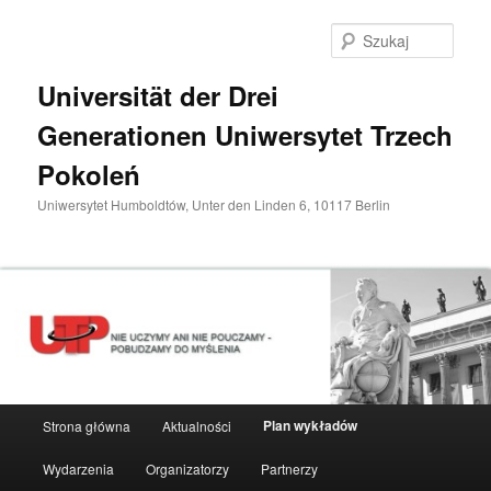
Przeskocz
do
Szuka
tekstu
Universität der Drei
Generationen Uniwersytet Trzech
Pokoleń
Uniwersytet Humboldtów, Unter den Linden 6, 10117 Berlin
Główne
Plan wykładów
Strona główna
Aktualności
menu
Wydarzenia
Organizatorzy
Partnerzy