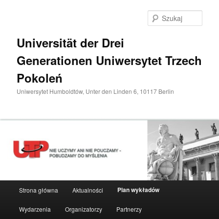
Przeskocz
do
Szuka
tekstu
Universität der Drei
Generationen Uniwersytet Trzech
Pokoleń
Uniwersytet Humboldtów, Unter den Linden 6, 10117 Berlin
Główne
Plan wykładów
Strona główna
Aktualności
menu
Wydarzenia
Organizatorzy
Partnerzy