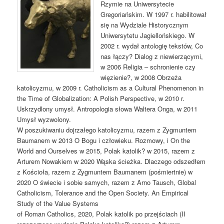
Rzymie na Uniwersytecie
Gregoriańskim. W 1997 r. habilitował
się na Wydziale Historycznym
Uniwersytetu Jagiellońskiego. W
2002 r. wydał antologię tekstów, Co
nas łączy? Dialog z niewierzącymi,
w 2006 Religia – schronienie czy
więzienie?, w 2008 Obrzeża
katolicyzmu, w 2009 r. Catholicism as a Cultural Phenomenon in
the Time of Globalization: A Polish Perspective, w 2010 r.
Uskrzydlony umysł. Antropologia słowa Waltera Onga, w 2011
Umysł wyzwolony.
W poszukiwaniu dojrzałego katolicyzmu, razem z Zygmuntem
Baumanem w 2013 O Bogu i człowieku. Rozmowy, i On the
World and Ourselves w 2015, Polak katolik? w 2015, razem z
Arturem Nowakiem w 2020 Wąska ścieżka. Dlaczego odszedłem
z Kościoła, razem z Zygmuntem Baumanem (pośmiertnie) w
2020 O świecie i sobie samych, razem z Arno Tausch, Global
Catholicism, Tolerance and the Open Society. An Empirical
Study of the Value Systems
of Roman Catholics, 2020, Polak katolik po przejściach (II