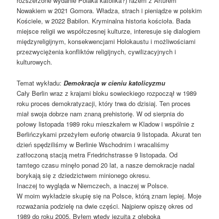
rozszerzone wydanie Polaka katolika?) razem z Arturem
Nowakiem w 2021 Gomora. Władza, strach i pieniądze w polskim
Kościele, w 2022 Babilon. Kryminalna historia kościoła. Bada
miejsce religii we współczesnej kulturze, interesuje się dialogiem
międzyreligijnym, konsekwencjami Holokaustu i możliwościami
przezwyciężenia konfliktów religijnych, cywilizacyjnych i
kulturowych.
Temat wykładu:
Demokracja w cieniu katolicyzmu
Cały Berlin wraz z krajami bloku sowieckiego rozpoczął w 1989
roku proces demokratyzacji, który trwa do dzisiaj. Ten proces
miał swoja dobrze nam znaną prehistorię. W od sierpnia do
połowy listopada 1989 roku mieszkałem w Kladow i wspólnie z
Berlińczykami przeżyłem euforię otwarcia 9 listopada. Akurat ten
dzień spędziliśmy w Berlinie Wschodnim i wracaliśmy
zatłoczoną stacją metra Friedrichstrasse 9 listopada. Od
tamtego czasu minęło ponad 20 lat, a nasze demokracje nadal
borykają się z dziedzictwem minionego okresu.
Inaczej to wygląda w Niemczech, a inaczej w Polsce.
W moim wykładzie skupię się na Polsce, którą znam lepiej. Moje
rozważania podzielę na dwie części. Najpierw opiszę okres od
1989 do roku 2005. Byłem wtedy jezuitą z głęboką