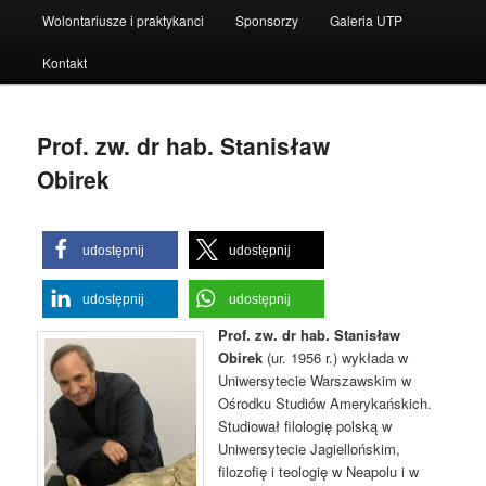
Wolontariusze i praktykanci
Sponsorzy
Galeria UTP
Kontakt
Prof. zw. dr hab. Stanisław
Obirek
udostępnij
udostępnij
udostępnij
udostępnij
Prof. zw. dr hab. Stanisław
Obirek
(ur. 1956 r.) wykłada w
Uniwersytecie Warszawskim w
Ośrodku Studiów Amerykańskich.
Studiował filologię polską w
Uniwersytecie Jagiellońskim,
filozofię i teologię w Neapolu i w