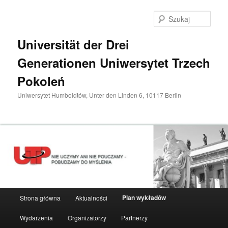
Przeskocz
do
Szuka
tekstu
Universität der Drei
Generationen Uniwersytet Trzech
Pokoleń
Uniwersytet Humboldtów, Unter den Linden 6, 10117 Berlin
Główne
Plan wykładów
Strona główna
Aktualności
menu
Wydarzenia
Organizatorzy
Partnerzy