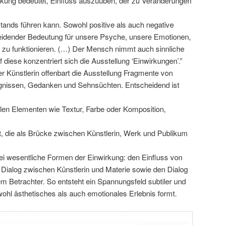
irkung bedeutet, Einfluss auszuüben, der zu Veränderungen
ands führen kann. Sowohl positive als auch negative
eidender Bedeutung für unsere Psyche, unsere Emotionen,
rt zu funktionieren. (…) Der Mensch nimmt auch sinnliche
 diese konzentriert sich die Ausstellung ‘Einwirkungen’.”
 Künstlerin offenbart die Ausstellung Fragmente von
gnissen, Gedanken und Sehnsüchten. Entscheidend ist
len Elementen wie Textur, Farbe oder Komposition,
t, die als Brücke zwischen Künstlerin, Werk und Publikum
rei wesentliche Formen der Einwirkung: den Einfluss von
 Dialog zwischen Künstlerin und Materie sowie den Dialog
Betrachter. So entsteht ein Spannungsfeld subtiler und
wohl ästhetisches als auch emotionales Erlebnis formt.