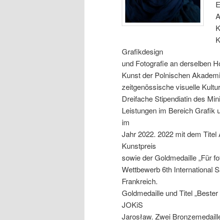
E
A
K
K
Grafikdesign
und Fotografie an derselben Ho
Kunst der Polnischen Akademi
zeitgenössische visuelle Kultur
Dreifache Stipendiatin des Min
Leistungen im Bereich Grafik u
im
Jahr 2022. 2022 mit dem Titel
Kunstpreis
sowie der Goldmedaille „Für f
Wettbewerb 6th International 
Frankreich.
Goldmedaille und Titel „Bester
JOKiS
Jarosław. Zwei Bronzemedaille