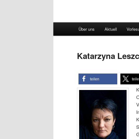
Hauptmenü
Über uns
Aktuell
Vorles
Katarzyna Lesz
teilen
teil
K
O
V
I
K
S
G