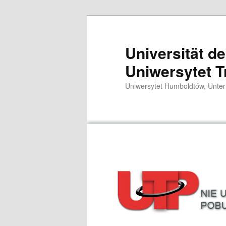
Zum
primären
Inhalt
Universität d
springen
Uniwersytet T
Uniwersytet Humboldtów, Unter