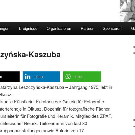
ungen
Ereignisse
Organisatoren
Partner
Sponsoren
Ga
czyńska-Kaszuba
en
teilen
teilen
atarzyna Leszczyńska-Kaszuba – Jahrgang 1975, lebt in
lkusz.
isuelle Künstlerin, Kuratorin der Galerie für Fotografie
nterferencje in Olkusz, Dozentin für fotografische Fächer,
ursleiterin für Fotografie und Keramik. Mitglied des ZPAF,
chlesischer Bezirk. Teilnehmerin von fast 80
ruppenausstellungen sowie Autorin von 17