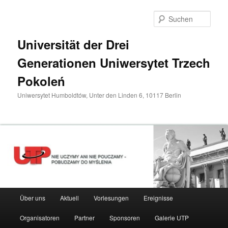
Zum
primären
Such
Inhalt
springen
Universität der Drei
Generationen Uniwersytet Trzech
Pokoleń
Uniwersytet Humboldtów, Unter den Linden 6, 10117 Berlin
Hauptmenü
Über uns
Aktuell
Vorlesungen
Ereignisse
Organisatoren
Partner
Sponsoren
Galerie UTP