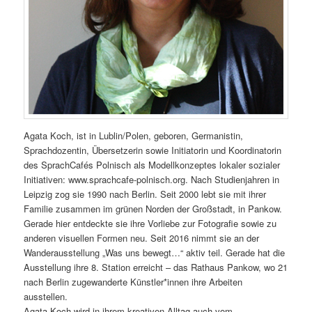
Agata Koch, ist in Lublin/Polen, geboren, Germanistin,
Sprachdozentin, Übersetzerin sowie Initiatorin und Koordinatorin
des SprachCafés Polnisch als Modellkonzeptes lokaler sozialer
Initiativen: www.sprachcafe-polnisch.org. Nach Studienjahren in
Leipzig zog sie 1990 nach Berlin. Seit 2000 lebt sie mit ihrer
Familie zusammen im grünen Norden der Großstadt, in Pankow.
Gerade hier entdeckte sie ihre Vorliebe zur Fotografie sowie zu
anderen visuellen Formen neu. Seit 2016 nimmt sie an der
Wanderausstellung „Was uns bewegt…“ aktiv teil. Gerade hat die
Ausstellung ihre 8. Station erreicht – das Rathaus Pankow, wo 21
nach Berlin zugewanderte Künstler*innen ihre Arbeiten
ausstellen.
Agata Koch wird in ihrem kreativen Alltag auch vom