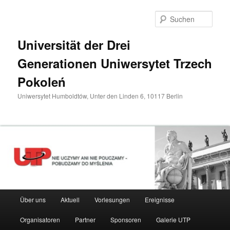
Zum
primären
Such
Inhalt
springen
Universität der Drei
Generationen Uniwersytet Trzech
Pokoleń
Uniwersytet Humboldtów, Unter den Linden 6, 10117 Berlin
Hauptmenü
Über uns
Aktuell
Vorlesungen
Ereignisse
Organisatoren
Partner
Sponsoren
Galerie UTP