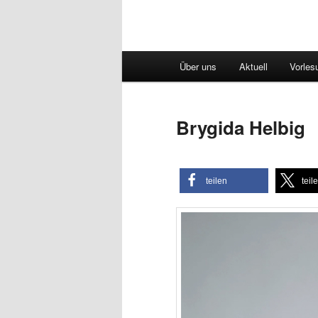
Hauptmenü
Über uns
Aktuell
Vorles
Brygida Helbig
teilen
teil