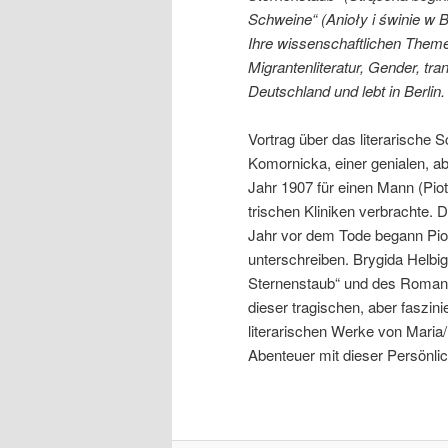
Schweine“ (Anioły i świnie w Be
Ihre wissenschaftlichen Themen
Migrantenliteratur, Gender, tr
Deutschland und lebt in Berlin.
Vortrag über das literarische
Komornicka, einer genialen, abe
Jahr 1907 für einen Mann (Piot
trischen Kliniken verbrachte. 
Jahr vor dem Tode begann Piot
unterschreiben. Brygida Helbi
Sternenstaub“ und des Romans 
dieser tragischen, aber faszin
literarischen Werke von Maria/
Abenteuer mit dieser Persönlic