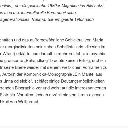
rlinie), der die polnische 1980er-Migration ins Bild setzt.
 sind u.a. interkulturelle Kommunikation,
ansgenerationales Trauma. Sie emigrierte 1983 nach
 Schaffen und das außergewöhnliche Schicksal von Maria
r marginalisierten polnischen Schriftstellerin, die sich im
r Włast) erklärte und daraufhin mehrere Jahre in psychia-
Die grausame „Behandlung“ brachte keinen Erfolg, erst ein
r seine Briefe wieder mit seinem weiblichen Vornamen zu
g, Autorin der Komornicka-Monographie „Ein Mantel aus
„Inna od siebie“, schlägt einige Deutungsmöglichkeiten
ierenden Biographie vor und weist auf die interessantesten
Piotr hin. Vor allem jedoch erzählt sie von ihrem eigenen
hkeit von Weltformat.