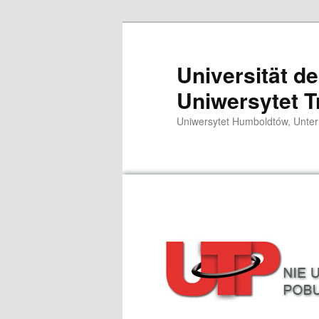
Zum
primären
Inhalt
Universität d
springen
Uniwersytet T
Uniwersytet Humboldtów, Unter