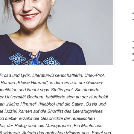
rosa und Lyrik, Literaturwissenschaftlerin, Univ.-Prof.
r Roman „Kleine Himmel“, in dem es u.a. um Galizien-
entitäten und Nachkriegs-Stettin geht. Sie studierte
er Universität Bochum, habilitierte sich an der Humboldt-
an „Kleine Himmel“ (Niebko) und die Satire „Ossis und
e ludzie) kamen auf die Shortlist des Literaturpreises
od siebie“ erzählt die Geschichte der rebellischen
cka, der Helbig auch die Monographie „Ein Mantel aus
i) widmete. Autorin des grotesken Miniromans „Engel und