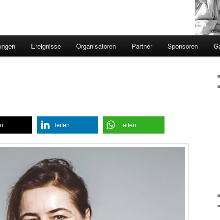
ungen
Ereignisse
Organisatoren
Partner
Sponsoren
Ga
en
teilen
teilen