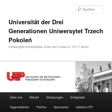
Zum
primären
Such
Inhalt
springen
Universität der Drei
Generationen Uniwersytet Trzech
Pokoleń
Uniwersytet Humboldtów, Unter den Linden 6, 10117 Berlin
Hauptmenü
Über uns
Aktuell
Vorlesungen
Ereignisse
Organisatoren
Partner
Sponsoren
Galerie UTP