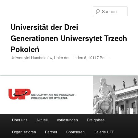
Zum
primären
Such
Inhalt
springen
Universität der Drei
Generationen Uniwersytet Trzech
Pokoleń
Uniwersytet Humboldtów, Unter den Linden 6, 10117 Berlin
Hauptmenü
Über uns
Aktuell
Vorlesungen
Ereignisse
Organisatoren
Partner
Sponsoren
Galerie UTP