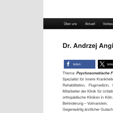
Hauptmenü
Über uns
Aktuell
Vorles
Dr. Andrzej Ang
teilen
teil
Thema:
Psychosomatische Fo
Spezialist für innere Krankhei
Rehabilitation, Flugmedizin
Mitarbeiter der Klinik für Unf
orthopädische Kliniken in Köl
Behinderung – Volmarstein.
Gegenwärtig ärztlicher Gutacht