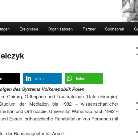
ungen
Ereignisse
Organisatoren
Partner
Sponsoren
Ga
ielczyk
en
teilen
teilen
lgen des Systems Volksrepublik Polen
ten, Chirurg, Orthopäde und Traumatologe (Unfallchirurgie),
, Studium der Mediation bis 1982 – wissenschaftlicher
allmedizin und Orthopädie, Universität Warschau nach 1982 –
n und Essen, orthopädische Rehabilitation von Personen mit
er der Bundesagentur für Arbeit.