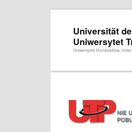
Zum
primären
Inhalt
Universität d
springen
Uniwersytet T
Uniwersytet Humboldtów, Unter