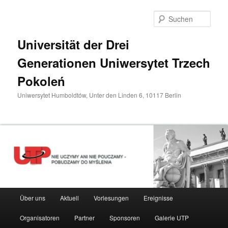
Zum
primären
Such
Inhalt
springen
Universität der Drei
Generationen Uniwersytet Trzech
Pokoleń
Uniwersytet Humboldtów, Unter den Linden 6, 10117 Berlin
Hauptmenü
Über uns
Aktuell
Vorlesungen
Ereignisse
Organisatoren
Partner
Sponsoren
Galerie UTP