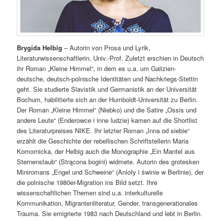
Brygida Helbig
– Autorin von Prosa und Lyrik,
Literaturwissenschaftlerin, Univ.-Prof. Zuletzt erschien in Deutsch
ihr Roman „Kleine Himmel“, in dem es u.a. um Galizien-
deutsche, deutsch-polnische Identitäten und Nachkriegs-Stettin
geht. Sie studierte Slavistik und Germanistik an der Universität
Bochum, habilitierte sich an der Humboldt-Universität zu Berlin.
Der Roman „Kleine Himmel“ (Niebko) und die Satire „Ossis und
andere Leute“ (Enderowce i inne ludzie) kamen auf die Shortlist
des Literaturpreises NIKE. Ihr letzter Roman „Inna od siebie“
erzählt die Geschichte der rebellischen Schriftstellerin Maria
Komornicka, der Helbig auch die Monographie „Ein Mantel aus
Sternenstaub“ (Strącona bogini) widmete. Autorin des grotesken
Miniromans „Engel und Schweine“ (Anioły i świnie w Berlinie), der
die polnische 1980er-Migration ins Bild setzt. Ihre
wissenschaftlichen Themen sind u.a. interkulturelle
Kommunikation, Migrantenliteratur, Gender, transgenerationales
Trauma. Sie emigrierte 1983 nach Deutschland und lebt in Berlin.