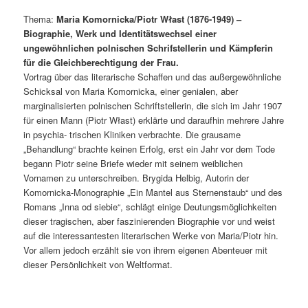
Thema:
Maria Komornicka/Piotr Włast (1876-1949) –
Biographie, Werk und Identitätswechsel einer
ungewöhnlichen polnischen Schrifstellerin und Kämpferin
für die Gleichberechtigung der Frau.
Vortrag über das literarische Schaffen und das außergewöhnliche
Schicksal von Maria Komornicka, einer genialen, aber
marginalisierten polnischen Schriftstellerin, die sich im Jahr 1907
für einen Mann (Piotr Włast) erklärte und daraufhin mehrere Jahre
in psychia- trischen Kliniken verbrachte. Die grausame
„Behandlung“ brachte keinen Erfolg, erst ein Jahr vor dem Tode
begann Piotr seine Briefe wieder mit seinem weiblichen
Vornamen zu unterschreiben. Brygida Helbig, Autorin der
Komornicka-Monographie „Ein Mantel aus Sternenstaub“ und des
Romans „Inna od siebie“, schlägt einige Deutungsmöglichkeiten
dieser tragischen, aber faszinierenden Biographie vor und weist
auf die interessantesten literarischen Werke von Maria/Piotr hin.
Vor allem jedoch erzählt sie von ihrem eigenen Abenteuer mit
dieser Persönlichkeit von Weltformat.