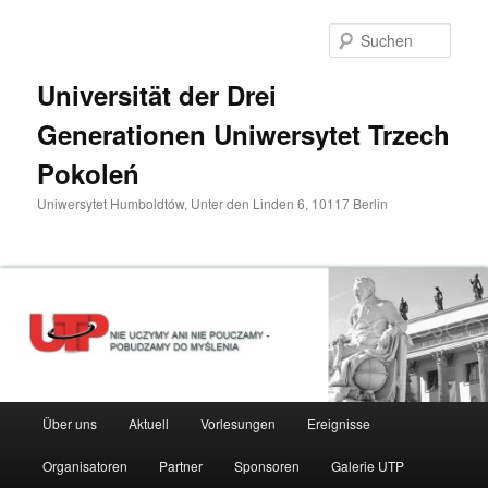
Zum
primären
Such
Inhalt
springen
Universität der Drei
Generationen Uniwersytet Trzech
Pokoleń
Uniwersytet Humboldtów, Unter den Linden 6, 10117 Berlin
Hauptmenü
Über uns
Aktuell
Vorlesungen
Ereignisse
Organisatoren
Partner
Sponsoren
Galerie UTP