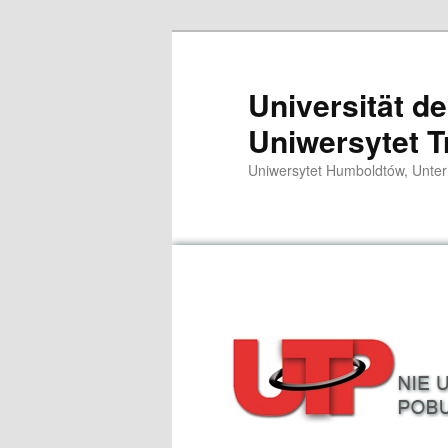
Zum
primären
Inhalt
Universität d
springen
Uniwersytet T
Uniwersytet Humboldtów, Unter