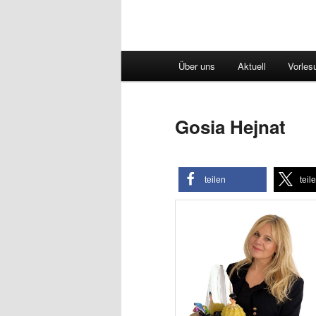
Hauptmenü
Über uns
Aktuell
Vorles
Gosia Hejnat
teilen
teil