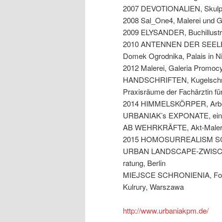
2007 DEVOTIONALIEN, Skulptur
2008 Sal_One4, Malerei und Ge
2009 ELYSANDER, Buchillustrat
2010 ANTENNEN DER SEELE, M
Domek Ogrodnika, Palais in N
2012 Malerei, Galeria Promoc
HANDSCHRIFTEN, Kugelschrei
Praxisräume der Fachärztin fü
2014 HIMMELSKÖRPER, Arbeite
URBANIAK’s EXPONATE, eine So
AB WEHRKRÄFTE, Akt-Malerei a
2015 HOMOSURREALISM SCULP
URBAN LANDSCAPE-ZWISCHE
ratung, Berlin
MIEJSCE SCHRONIENIA, Fotoar
Kulrury, Warszawa
http://www.urbaniakpm.de/