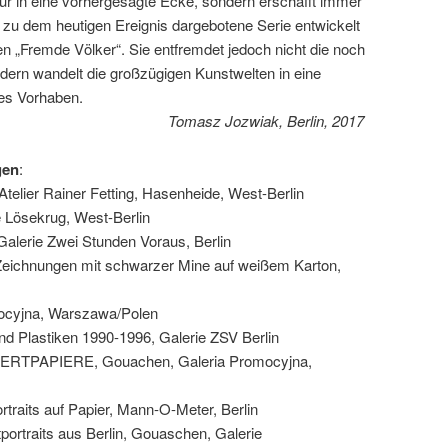
 nur in eine vorhergesagte Ecke, sondern erschafft immer
 zu dem heutigen Ereignis dargebotene Serie entwickelt
n „Fremde Völker“. Sie entfremdet jedoch nicht die noch
dern wandelt die großzügigen Kunstwelten in eine
es Vorhaben.
zwiak, Berlin, 2017
gen
:
elier Rainer Fetting, Hasenheide, West-Berlin
 Lösekrug, West-Berlin
lerie Zwei Stunden Voraus, Berlin
chnungen mit schwarzer Mine auf weißem Karton,
ocyjna, Warszawa/Polen
Plastiken 1990-1996, Galerie ZSV Berlin
PAPIERE, Gouachen, Galeria Promocyjna,
aits auf Papier, Mann-O-Meter, Berlin
raits aus Berlin, Gouaschen, Galerie