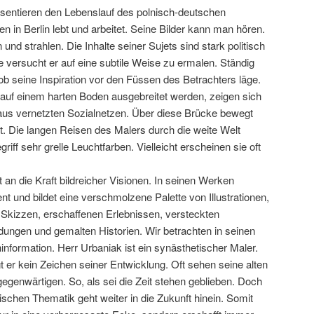
räsentieren den Lebenslauf des polnisch-deutschen
ren in Berlin lebt und arbeitet. Seine Bilder kann man hören.
nd strahlen. Die Inhalte seiner Sujets sind stark politisch
kte versucht er auf eine subtile Weise zu ermalen. Ständig
b seine Inspiration vor den Füssen des Betrachters läge.
 auf einem harten Boden ausgebreitet werden, zeigen sich
aus vernetzten Sozialnetzen. Über diese Brücke bewegt
ist. Die langen Reisen des Malers durch die weite Welt
riff sehr grelle Leuchtfarben. Vielleicht erscheinen sie oft
 an die Kraft bildreicher Visionen. In seinen Werken
ent und bildet eine verschmolzene Palette von Illustrationen,
Skizzen, erschaffenen Erlebnissen, versteckten
ungen und gemalten Historien. Wir betrachten in seinen
nformation. Herr Urbaniak ist ein synästhetischer Maler.
gt er kein Zeichen seiner Entwicklung. Oft sehen seine alten
egenwärtigen. So, als sei die Zeit stehen geblieben. Doch
schen Thematik geht weiter in die Zukunft hinein. Somit