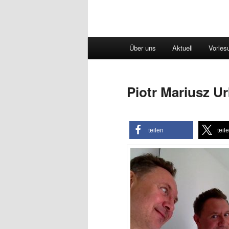
Hauptmenü
Über uns
Aktuell
Vorles
Piotr Mariusz U
teilen
teil