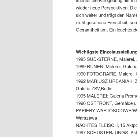
flüchtet die Farbgebung nicht
wieder neue Perspektiven. Die
sich weiter und trägt den Name
nicht gesehene Fremdheit, son
Gesamtheit um. Ein leuchtend
Tomasz Jo
Wichtigste Einzelausstellun
1985 SÜD-STERNE, Malerei, At
1989 RUNEN, Malerei, Galerie
1990 FOTOGRAFIE, Malerei, Ga
1992 MARIUSZ URBANIAK, Zei
Galerie ZSV,Berlin
1995 MALEREI; Galeria Prom
1996 OSTFRONT, Gemälde und 
PAPIERY WARTOSCIOWE/WERT
Warszawa
NACKTES FLEISCH, 15 Aktportr
1997 SCHUSTERJUNGS, Aktport