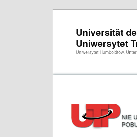
Zum
primären
Inhalt
Universität d
springen
Uniwersytet T
Uniwersytet Humboldtów, Unter