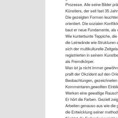
Prozesse. Alle seine Bilder p
Künstlers, der seit fast 35 Jah
Die gezeigten Formen leuchten u
orientiert. Die sozialen Konfli
baut er neue Fundamente, als o
Wie kunterbunte Teppiche, die
die Leinwände wie Strukturen 
sich der multikulturelle Zeitge
registrierten in seinem Kunstbeg
als Fremdkörper.
Man ist ja nicht immer gewöhnt
prallt der Okzident auf den Ori
Beobachtungen, gezeichneten 
Kommentaren,gewollten Einbild
Werken eine gewaltige Rauschi
Er hört die Farben. Gezielt zei
Arbeiten genauso aus wie die g
die Entwicklung seiner methodi