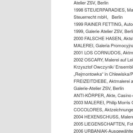
Atelier ZSV, Berlin
1998 STEUERPARADIES, Malere
Steuerrecht mbH, Berlin
1999 RAINER FETTING, Autoge
1999, Galerie Atelier ZSV, Berl
2000 FALSCHE HASEN, Aktstudi
MALEREI, Galeria Promocyjn
2001 LOS CORNUDOS, Aktmaler
2002 OSCARY, Malerei auf Le
Krzysztof Owczynik/ Ensembl
„Rejmontowka“ in Chlewiska/P
FREIZEITDIEBE, Aktmalerei auf P
Galerie-Atelier ZSV, Berlin
ANTI-KÖRPER, Akte, Casino der
2003 MALEREI, Philip Morris 
COCOLORES, Aktzeichnungen, 
2004 HEXENSCHUSS, Malerei, 
2005 LIEGENSCHAFTEN, Fotogra
2006 URBANIAK-Ausgewählte We