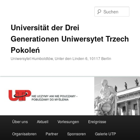
Zum
primären
Such
Inhalt
springen
Universität der Drei
Generationen Uniwersytet Trzech
Pokoleń
Uniwersytet Humboldtów, Unter den Linden 6, 10117 Berlin
Hauptmenü
Über uns
Aktuell
Vorlesungen
Ereignisse
Organisatoren
Partner
Sponsoren
Galerie UTP