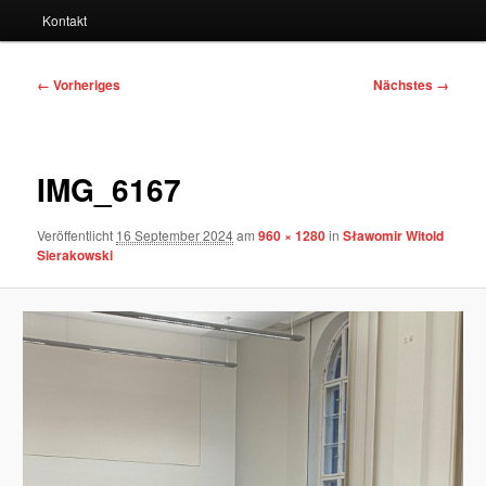
Kontakt
Bilder-
← Vorheriges
Nächstes →
Navigation
IMG_6167
Veröffentlicht
16 September 2024
am
960 × 1280
in
Sławomir Witold
Sierakowski