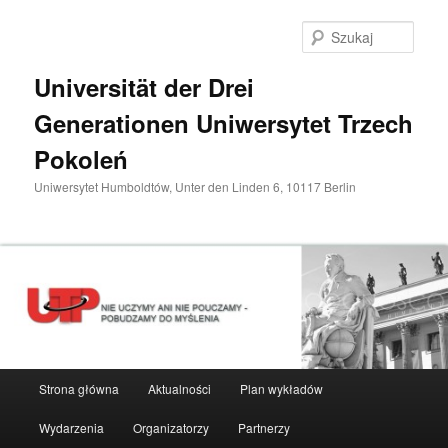
Przeskocz
do
Szuka
tekstu
Universität der Drei
Generationen Uniwersytet Trzech
Pokoleń
Uniwersytet Humboldtów, Unter den Linden 6, 10117 Berlin
Główne
Strona główna
Aktualności
Plan wykładów
menu
Wydarzenia
Organizatorzy
Partnerzy