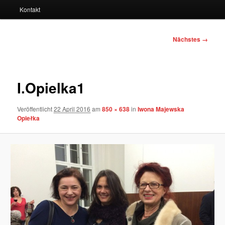
Kontakt
Bilder-
Nächstes →
Navigation
I.Opielka1
Veröffentlicht
22 April 2016
am
850 × 638
in
Iwona Majewska
Opiełka