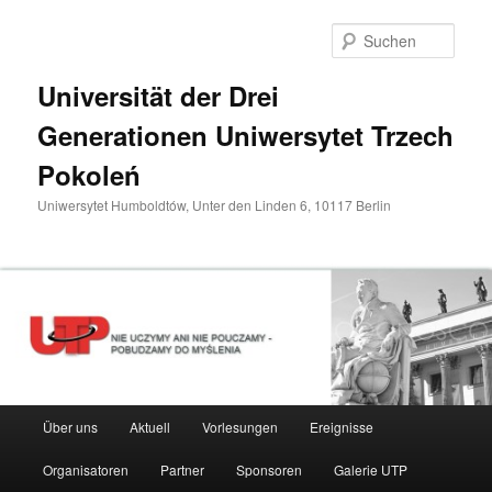
Zum
primären
Such
Inhalt
springen
Universität der Drei
Generationen Uniwersytet Trzech
Pokoleń
Uniwersytet Humboldtów, Unter den Linden 6, 10117 Berlin
Hauptmenü
Über uns
Aktuell
Vorlesungen
Ereignisse
Organisatoren
Partner
Sponsoren
Galerie UTP