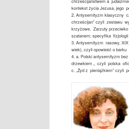
chrześcijaństwem a judaizme
kontekst życia Jezusa, jego po
2. Antysemityzm klasyczny cz
chrześcijan” czyli zestawu 
krzyżowe. Zarzuty przeciwko 
szatanem; specyfika fizjologii
3. Antysemityzm rasowy, XIX w
wiek), czyli opowieść o barku
4. a. Polski antysemityzm bez
drzewkiem „ czyli polska oficj
c. „Żyd z pieniążkiem” czyli p