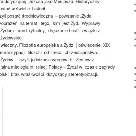
m dotyczącej Jezusa jako Mesjasza. Historyczny
stać w świetle historii.
yli postać średniowieczna – powstanie „Żyda
wyobrażeń na temat tego, kim jest Żyd. Wyprawy
Żydom: mord rytualny, dręczenie hostii, związki z
 żydowskiej.
ieczny. Filozofia europejska a Żydzi ( oświecenie, XIX
 emancypacji filozofii od treści chrześcijaństwa.
 Żydów – czyli judaizacja wrogów b.. Zestaw z
alna mitologia nt. relacji Polacy – Żydzi w czasie zagłady
olski brak wrażliwości dotyczący stereotypizacji.