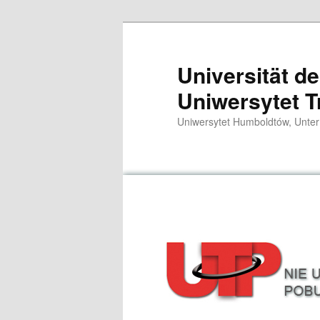
Przeskocz
do
tekstu
Universität d
Uniwersytet T
Uniwersytet Humboldtów, Unter