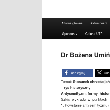
Główne
Strona główna
Aktualności
menu
Sponsorzy
Galeria UTP
Dr Bożena Umiń
udostępnij
udos
Temat:
Stosunek chrześcijań
– rys historyczny
Antysemityzm; formy histo
Szkic wykładu w punktach
1. Powstanie antysemityzmu ( 