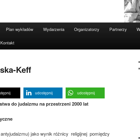
Plan wykładów
Wydarzenia
Organizatorzy
Partnerzy
W
Kontakt
ska-Keff
tępnij
udostępnij
udostępnij
stwa do judaizmu na przestrzeni 2000 lat
ryczne
antyjudaizmu) jako wynik różnicy religijnej pomiędzy