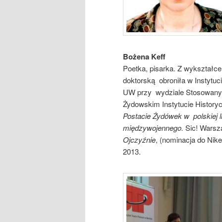
Bożena Keff
Poetka, pisarka. Z wykształcen
doktorską obroniła w Instytu
UW przy wydziale Stosowanyc
Żydowskim Instytucie History
Postacie Żydówek w polskiej l
międzywojennego.
Sic! Wars
Ojczyźnie
, (nominacja do Nike
2013.