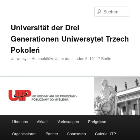
Zum
primären
Such
Inhalt
springen
Universität der Drei
Generationen Uniwersytet Trzech
Pokoleń
Uniwersytet Humboldtów, Unter den Linden 6, 10117 Berlin
Hauptmenü
Über uns
Aktuell
Vorlesungen
Ereignisse
Organisatoren
Partner
Sponsoren
Galerie UTP