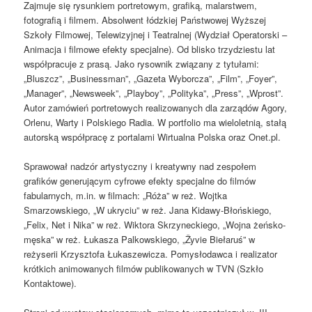
Zajmuje się rysunkiem portretowym, grafiką, malarstwem,
fotografią i filmem. Absolwent łódzkiej Państwowej Wyższej
Szkoły Filmowej, Telewizyjnej i Teatralnej (Wydział Operatorski –
Animacja i filmowe efekty specjalne). Od blisko trzydziestu lat
współpracuje z prasą. Jako rysownik związany z tytułami:
„Bluszcz”, „Businessman”, „Gazeta Wyborcza”, „Film”, „Foyer”,
„Manager”, „Newsweek”, „Playboy”, „Polityka”, „Press”, „Wprost”.
Autor zamówień portretowych realizowanych dla zarządów Agory,
Orlenu, Warty i Polskiego Radia. W portfolio ma wieloletnią, stałą
autorską współpracę z portalami Wirtualna Polska oraz Onet.pl.
Sprawował nadzór artystyczny i kreatywny nad zespołem
grafików generującym cyfrowe efekty specjalne do filmów
fabularnych, m.in. w filmach: „Róża” w reż. Wojtka
Smarzowskiego, „W ukryciu” w reż. Jana Kidawy-Błońskiego,
„Felix, Net i Nika” w reż. Wiktora Skrzyneckiego, „Wojna żeńsko-
męska” w reż. Łukasza Palkowskiego, „Žyvie Biełaruś” w
reżyserii Krzysztofa Łukaszewicza. Pomysłodawca i realizator
krótkich animowanych filmów publikowanych w TVN (Szkło
Kontaktowe).