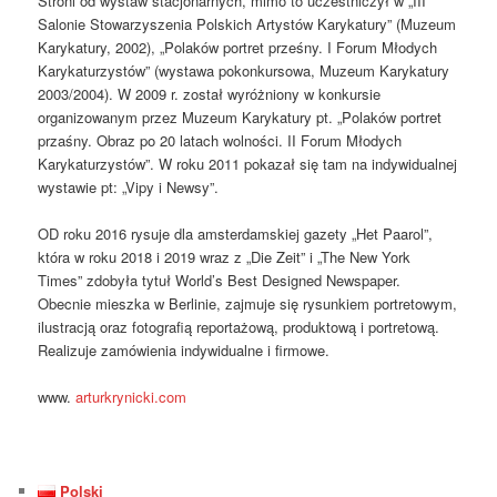
Stroni od wystaw stacjonarnych, mimo to uczestniczył w „III
Salonie Stowarzyszenia Polskich Artystów Karykatury” (Muzeum
Karykatury, 2002), „Polaków portret prześny. I Forum Młodych
Karykaturzystów” (wystawa pokonkursowa, Muzeum Karykatury
2003/2004). W 2009 r. został wyróżniony w konkursie
organizowanym przez Muzeum Karykatury pt. „Polaków portret
przaśny. Obraz po 20 latach wolności. II Forum Młodych
Karykaturzystów”. W roku 2011 pokazał się tam na indywidualnej
wystawie pt: „Vipy i Newsy”.
OD roku 2016 rysuje dla amsterdamskiej gazety „Het Paarol”,
która w roku 2018 i 2019 wraz z „Die Zeit” i „The New York
Times” zdobyła tytuł World’s Best Designed Newspaper.
Obecnie mieszka w Berlinie, zajmuje się rysunkiem portretowym,
ilustracją oraz fotografią reportażową, produktową i portretową.
Realizuje zamówienia indywidualne i firmowe.
www.
arturkrynicki.com
Polski