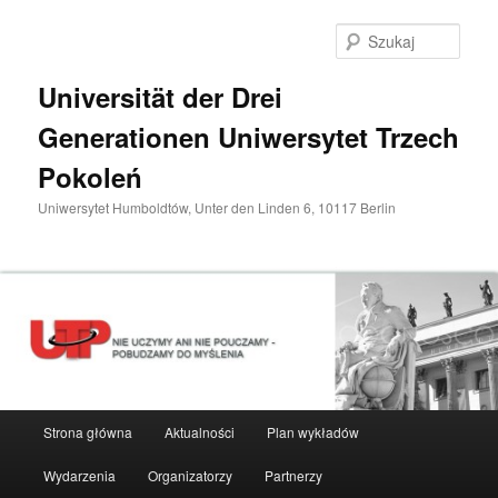
Przeskocz
do
Szuka
tekstu
Universität der Drei
Generationen Uniwersytet Trzech
Pokoleń
Uniwersytet Humboldtów, Unter den Linden 6, 10117 Berlin
Główne
Strona główna
Aktualności
Plan wykładów
menu
Wydarzenia
Organizatorzy
Partnerzy