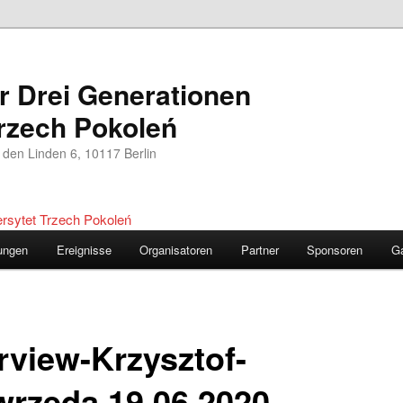
er Drei Generationen
rzech Pokoleń
 den Linden 6, 10117 Berlin
ungen
Ereignisse
Organisatoren
Partner
Sponsoren
Ga
erview-Krzysztof-
wrzęda.19.06.2020