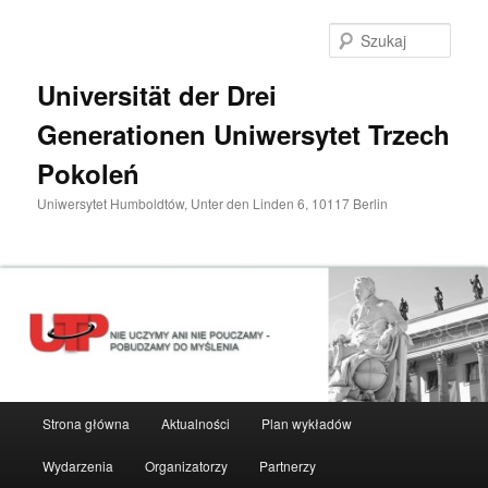
Przeskocz
do
Szuka
tekstu
Universität der Drei
Generationen Uniwersytet Trzech
Pokoleń
Uniwersytet Humboldtów, Unter den Linden 6, 10117 Berlin
Główne
Strona główna
Aktualności
Plan wykładów
menu
Wydarzenia
Organizatorzy
Partnerzy