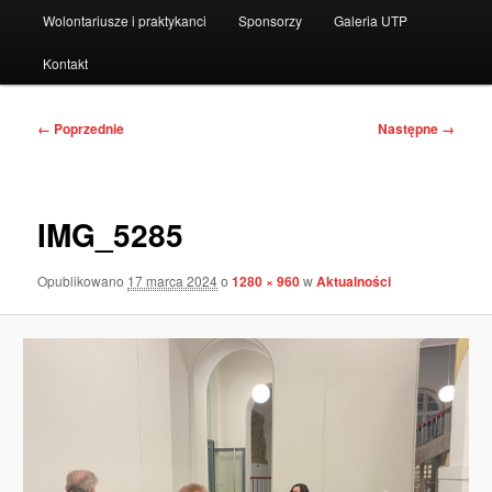
Wolontariusze i praktykanci
Sponsorzy
Galeria UTP
Kontakt
Nawigacja
← Poprzednie
Następne →
po
obrazkach
IMG_5285
Opublikowano
17 marca 2024
o
1280 × 960
w
Aktualności