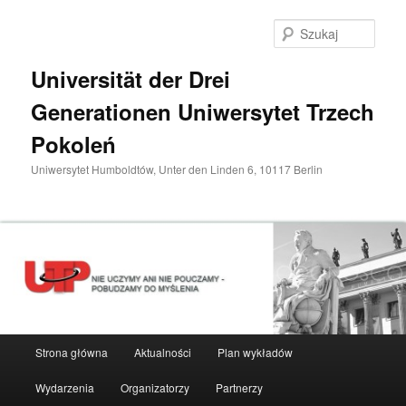
Przeskocz
do
Szuka
tekstu
Universität der Drei
Generationen Uniwersytet Trzech
Pokoleń
Uniwersytet Humboldtów, Unter den Linden 6, 10117 Berlin
Główne
Strona główna
Aktualności
Plan wykładów
menu
Wydarzenia
Organizatorzy
Partnerzy