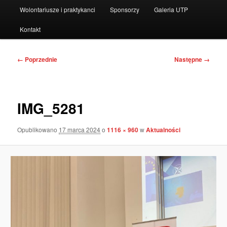
Wolontariusze i praktykanci
Sponsorzy
Galeria UTP
Kontakt
Nawigacja
← Poprzednie
Następne →
po
obrazkach
IMG_5281
Opublikowano
17 marca 2024
o
1116 × 960
w
Aktualności