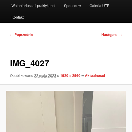
Wolontariusze i praktykanci
Sponsorzy
Galeria UTP
Kontakt
Nawigacja
← Poprzednie
Następne →
po
obrazkach
IMG_4027
Opublikowano
22 maja 2023
o
1920 × 2560
w
Aktualności