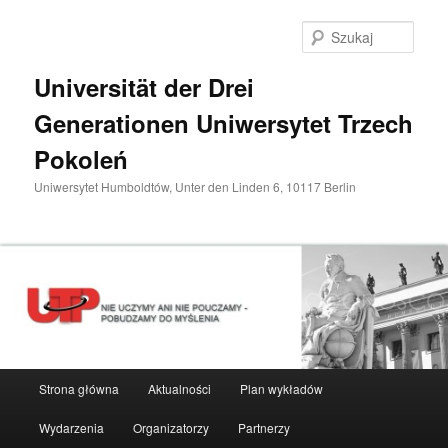
Przeskocz
do
Szuka
tekstu
Universität der Drei
Generationen Uniwersytet Trzech
Pokoleń
Uniwersytet Humboldtów, Unter den Linden 6, 10117 Berlin
Główne
Strona główna
Aktualności
Plan wykładów
menu
Wydarzenia
Organizatorzy
Partnerzy