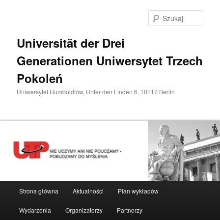
Przeskocz
do
Szuka
tekstu
Universität der Drei
Generationen Uniwersytet Trzech
Pokoleń
Uniwersytet Humboldtów, Unter den Linden 6, 10117 Berlin
Główne
Strona główna
Aktualności
Plan wykładów
menu
Wydarzenia
Organizatorzy
Partnerzy