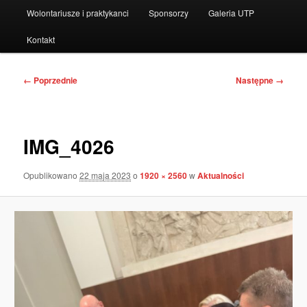
Wolontariusze i praktykanci
Sponsorzy
Galeria UTP
Kontakt
Nawigacja
← Poprzednie
Następne →
po
obrazkach
IMG_4026
Opublikowano
22 maja 2023
o
1920 × 2560
w
Aktualności