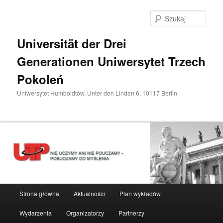
Przeskocz
do
Szuka
tekstu
Universität der Drei
Generationen Uniwersytet Trzech
Pokoleń
Uniwersytet Humboldtów, Unter den Linden 6, 10117 Berlin
Główne
Strona główna
Aktualności
Plan wykładów
menu
Wydarzenia
Organizatorzy
Partnerzy