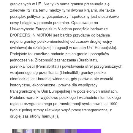
granicznych w UE. Nie tylko sama granica przesunęła się
zaledwie 72 lata temu między tymi dwoma krajami, ale także
porządek polityczny, gospodarczy i społeczny jest stosunkowo
nowy i ciągle w procesie przemian. Opracowane na
Uniwersytecie Europejskim Viadrina podejście badawcze
B/ORDERS IN MOTION jest bardzo przydatne do badania
regionu granicy polsko-niemieckiej od czasów drugiej wojny
światowej do dzisiejszej integracji w ramach Unii Europejskiej.
Podejście to umożliwia badanie zmian granic i porządków
jednocześnie. Złożoność zaznaczania (Durabilität),
przenikalności (Permabilität) i powstawania stref przygranicznych
wzajemnego się przenikania (Liminalität) granicy polsko-
niemieckiej jest bardziej widoczna, gdy porówna się warunki
historyczne, ekonomiczne i prawne dla współpracy
transgranicznej w Unii Europejskiej i w podzielonych miastach.
Podobne warunki wyjściowe polskiego i wschodnio-niemieckiego
regionu przygranicznego po transformacji systemowej lat 1990-
tych z jednej strony ułatwiają współpracę transgraniczną, z
drugiej zaś strony hamują ją.