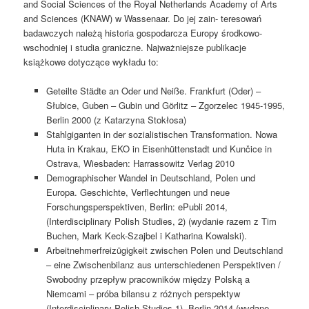
and Social Sciences of the Royal Netherlands Academy of Arts
and Sciences (KNAW) w Wassenaar. Do jej zain- teresowań
badawczych należą historia gospodarcza Europy środkowo-
wschodniej i studia graniczne. Najważniejsze publikacje
książkowe dotyczące wykładu to:
Geteilte Städte an Oder und Neiße. Frankfurt (Oder) –
Słubice, Guben – Gubin und Görlitz – Zgorzelec 1945-1995,
Berlin 2000 (z Katarzyna Stokłosa)
Stahlgiganten in der sozialistischen Transformation. Nowa
Huta in Krakau, EKO in Eisenhüttenstadt und Kunčice in
Ostrava, Wiesbaden: Harrassowitz Verlag 2010
Demographischer Wandel in Deutschland, Polen und
Europa. Geschichte, Verflechtungen und neue
Forschungsperspektiven, Berlin: ePubli 2014,
(Interdisciplinary Polish Studies, 2) (wydanie razem z Tim
Buchen, Mark Keck-Szajbel i Katharina Kowalski).
Arbeitnehmerfreizügigkeit zwischen Polen und Deutschland
– eine Zwischenbilanz aus unterschiedenen Perspektiven /
Swobodny przepływ pracowników między Polską a
Niemcami – próba bilansu z różnych perspektyw
(Interdisciplinary Polish Studies 1), Berlin 2014 (wydane