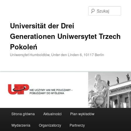
Przeskocz
do
Szuka
tekstu
Universität der Drei
Generationen Uniwersytet Trzech
Pokoleń
Uniwersytet Humboldtów, Unter den Linden 6, 10117 Berlin
Główne
Strona główna
Aktualności
Plan wykładów
menu
Wydarzenia
Organizatorzy
Partnerzy