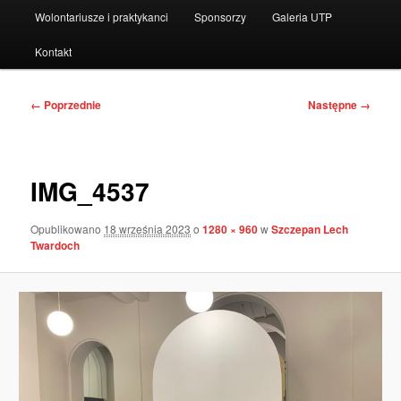
Wolontariusze i praktykanci
Sponsorzy
Galeria UTP
Kontakt
Nawigacja
← Poprzednie
Następne →
po
obrazkach
IMG_4537
Opublikowano
18 września 2023
o
1280 × 960
w
Szczepan Lech
Twardoch