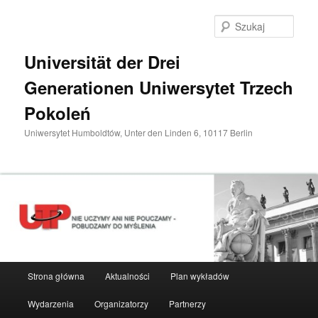
Przeskocz
do
Szuka
tekstu
Universität der Drei
Generationen Uniwersytet Trzech
Pokoleń
Uniwersytet Humboldtów, Unter den Linden 6, 10117 Berlin
Główne
Strona główna
Aktualności
Plan wykładów
menu
Wydarzenia
Organizatorzy
Partnerzy