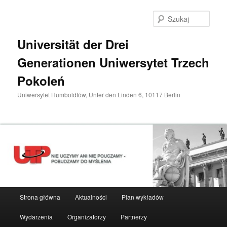
Przeskocz
do
Szuka
tekstu
Universität der Drei
Generationen Uniwersytet Trzech
Pokoleń
Uniwersytet Humboldtów, Unter den Linden 6, 10117 Berlin
Główne
Strona główna
Aktualności
Plan wykładów
menu
Wydarzenia
Organizatorzy
Partnerzy