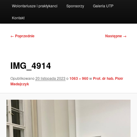
Wolontariusze i praktykanci
Sponsorzy
Galeria UTP
Kontakt
Nawigacja
← Poprzednie
Następne →
po
obrazkach
IMG_4914
Opublikowano
20 listopada 2023
o
1063 × 960
w
Prof. dr hab. Piotr
Madajczyk