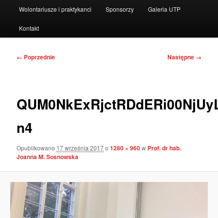
Wolontariusze i praktykanci
Sponsorzy
Galeria UTP
Kontakt
Nawigacja
← Poprzednie
Następne →
po
obrazkach
QUM0NkExRjctRDdERi00NjUy
n4
Opublikowano
17 września 2017
o
1280 × 960
w
Prof. dr hab.
Joanna M. Sosnowska