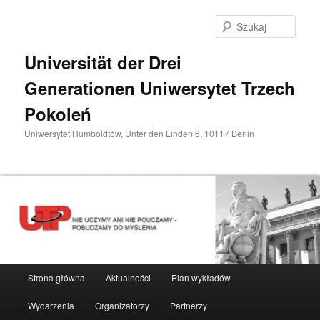
Przeskocz
do
Szuka
tekstu
Universität der Drei
Generationen Uniwersytet Trzech
Pokoleń
Uniwersytet Humboldtów, Unter den Linden 6, 10117 Berlin
Główne
Strona główna
Aktualności
Plan wykładów
menu
Wydarzenia
Organizatorzy
Partnerzy