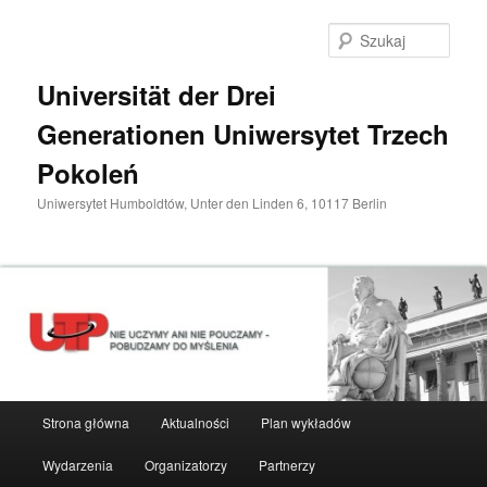
Przeskocz
do
Szuka
tekstu
Universität der Drei
Generationen Uniwersytet Trzech
Pokoleń
Uniwersytet Humboldtów, Unter den Linden 6, 10117 Berlin
Główne
Strona główna
Aktualności
Plan wykładów
menu
Wydarzenia
Organizatorzy
Partnerzy