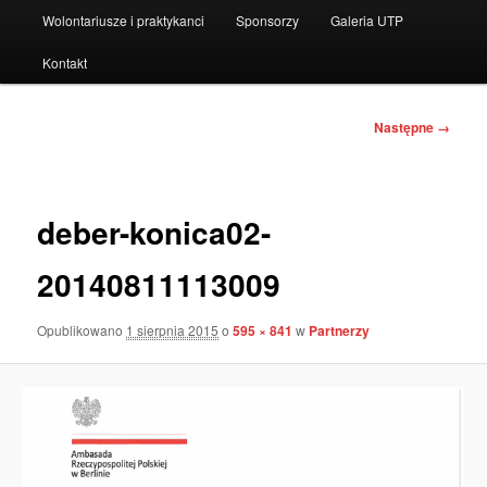
Wolontariusze i praktykanci
Sponsorzy
Galeria UTP
Kontakt
Nawigacja
Następne →
po
obrazkach
deber-konica02-
20140811113009
Opublikowano
1 sierpnia 2015
o
595 × 841
w
Partnerzy