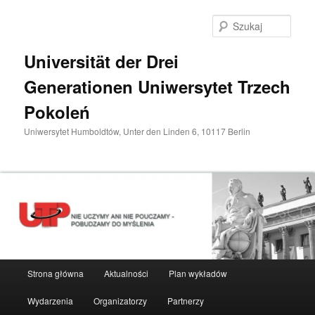
Przeskocz
do
Szuka
tekstu
Universität der Drei
Generationen Uniwersytet Trzech
Pokoleń
Uniwersytet Humboldtów, Unter den Linden 6, 10117 Berlin
Główne
Strona główna
Aktualności
Plan wykładów
menu
Wydarzenia
Organizatorzy
Partnerzy