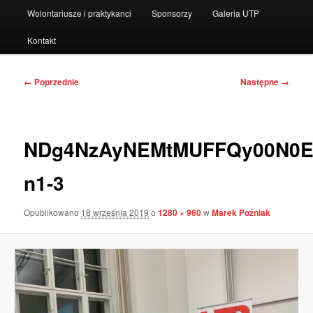
Wolontariusze i praktykanci
Sponsorzy
Galeria UTP
Kontakt
Nawigacja
← Poprzednie
Następne →
po
obrazkach
NDg4NzAyNEMtMUFFQy00N0E
n1-3
Opublikowano
18 września 2019
o
1280 × 960
w
Marek Poźniak