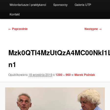
Wolontariusze i praktykanci
Sponsorzy
Galeria UTP
Kontakt
Nawigacja
← Poprzednie
Następne →
po
obrazkach
Mzk0QTI4MzUtQzA4MC00NkI1
n1
Opublikowano
18 września 2019
o
1280 × 960
w
Marek Poźniak