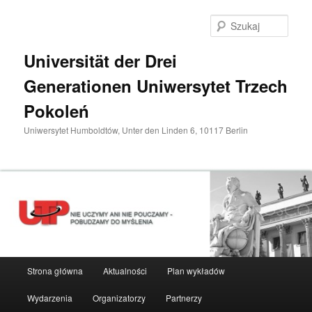
Przeskocz
do
Szuka
tekstu
Universität der Drei
Generationen Uniwersytet Trzech
Pokoleń
Uniwersytet Humboldtów, Unter den Linden 6, 10117 Berlin
Główne
Strona główna
Aktualności
Plan wykładów
menu
Wydarzenia
Organizatorzy
Partnerzy