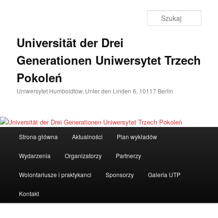
Przeskocz
do
Szuka
tekstu
Universität der Drei
Generationen Uniwersytet Trzech
Pokoleń
Uniwersytet Humboldtów, Unter den Linden 6, 10117 Berlin
Główne
Strona główna
Aktualności
Plan wykładów
menu
Wydarzenia
Organizatorzy
Partnerzy
Wolontariusze i praktykanci
Sponsorzy
Galeria UTP
Kontakt