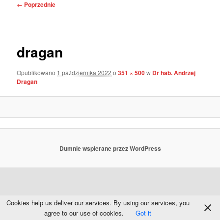
Nawigacja
← Poprzednie
po
obrazkach
dragan
Opublikowano
1 października 2022
o
351 × 500
w
Dr hab. Andrzej
Dragan
Dumnie wspierane przez WordPress
Cookies help us deliver our services. By using our services, you
agree to our use of cookies.
Got it