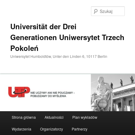
Przeskocz
do
Szuka
tekstu
Universität der Drei
Generationen Uniwersytet Trzech
Pokoleń
Uniwersytet Humboldtów, Unter den Linden 6, 10117 Berlin
Główne
Strona główna
Aktualności
Plan wykładów
menu
Wydarzenia
Organizatorzy
Partnerzy