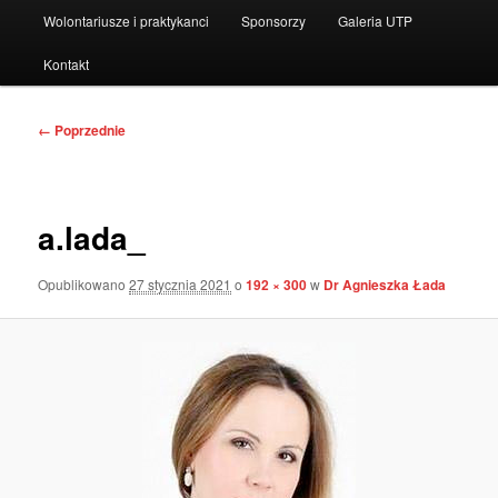
Wolontariusze i praktykanci
Sponsorzy
Galeria UTP
Kontakt
Nawigacja
← Poprzednie
po
obrazkach
a.lada_
Opublikowano
27 stycznia 2021
o
192 × 300
w
Dr Agnieszka Łada