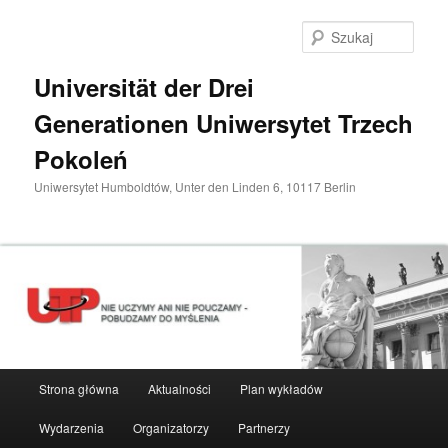
Przeskocz
do
Szuka
tekstu
Universität der Drei
Generationen Uniwersytet Trzech
Pokoleń
Uniwersytet Humboldtów, Unter den Linden 6, 10117 Berlin
Główne
Strona główna
Aktualności
Plan wykładów
menu
Wydarzenia
Organizatorzy
Partnerzy