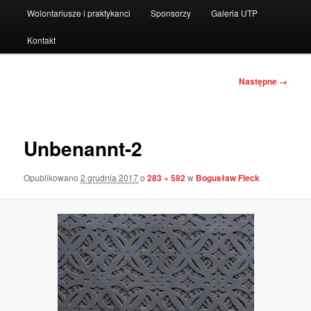
Wolontariusze i praktykanci
Sponsorzy
Galeria UTP
Kontakt
Nawigacja
Następne →
po
obrazkach
Unbenannt-2
Opublikowano
2 grudnia 2017
o
283 × 582
w
Bogusław Fleck