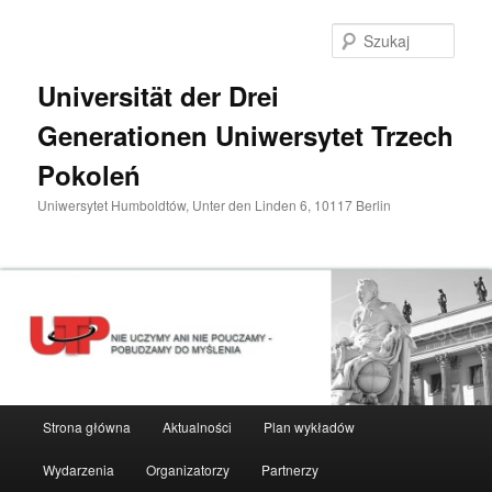
Przeskocz
do
Szuka
tekstu
Universität der Drei
Generationen Uniwersytet Trzech
Pokoleń
Uniwersytet Humboldtów, Unter den Linden 6, 10117 Berlin
Główne
Strona główna
Aktualności
Plan wykładów
menu
Wydarzenia
Organizatorzy
Partnerzy